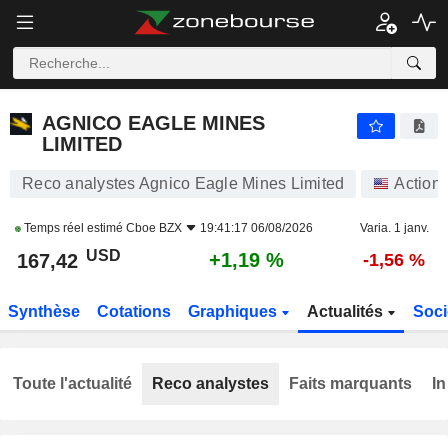
AGNICO EAGLE MINES LIMITED
167,42
$
+1,19 %
AGNICO EAGLE MINES
LIMITED
Reco analystes Agnico Eagle Mines Limited
Action
Temps réel estimé
Cboe BZX
19:41:17 06/08/2026
Varia. 1 janv.
USD
+1,19 %
167,42
-1,56 %
Synthèse
Cotations
Graphiques
Actualités
Soci
Toute l'actualité
Reco analystes
Faits marquants
In