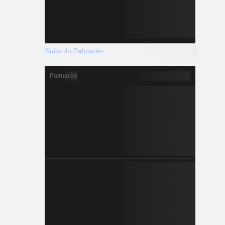
Suite du Palmarès
Palmarès