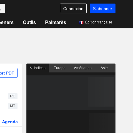
Connexion
S'abonner
eeners
Outils
Palmarès
Édition française
Indices
Europe
Amériques
Asie
ort PDF
RE
MT
Agenda
Secteur
Dérivés
Fonds et ETFs