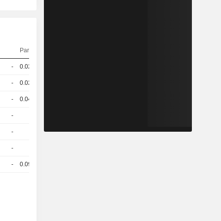
Parité
Cours
-
0.023
102.3 / 103.1
-
0.028
99.5 / 100.3
-
0.045
97.1 / 97.9
-
1
99,60
EUR
-
1
93,60
EUR
-
1
104,90
EUR
-
0.095
102,06
USD