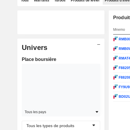
Tous
Warrants
Turbos
Produits de levier
Produits d'inv
Produit
Mnemo
RMBI
Univers
RMB0
RMAT
Place boursière
F8820
F8820
FY9U9
BD02
Tous les pays
Tous les types de produits