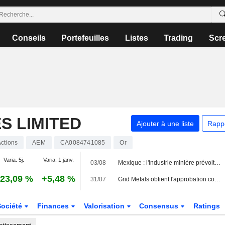
Conseils
Portefeuilles
Listes
Trading
Scr
S LIMITED
Ajouter à une liste
Rapp
ctions
AEM
CA0084741085
Or
Varia. 5j.
Varia. 1 janv.
03/08
Mexique : l'industrie minière prévoit un bond des investissements en 2026, portée par l'extension des projets et l'achat d'équipements
23,09 %
+5,48 %
31/07
Grid Metals obtient l'approbation conditionnelle de la TSXV pour sa coentreprise avec Avenir Minerals
Société
Finances
Valorisation
Consensus
Ratings