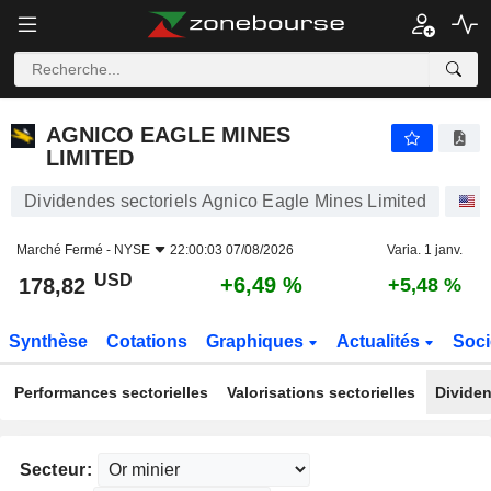
AGNICO EAGLE MINES LIMITED
178,82
$
+6,49 %
AGNICO EAGLE MINES
LIMITED
Dividendes sectoriels Agnico Eagle Mines Limited
A
Marché Fermé -
NYSE
22:00:03 07/08/2026
Varia. 1 janv.
USD
+6,49 %
178,82
+5,48 %
Synthèse
Cotations
Graphiques
Actualités
Soci
Performances sectorielles
Valorisations sectorielles
Dividen
Secteur: