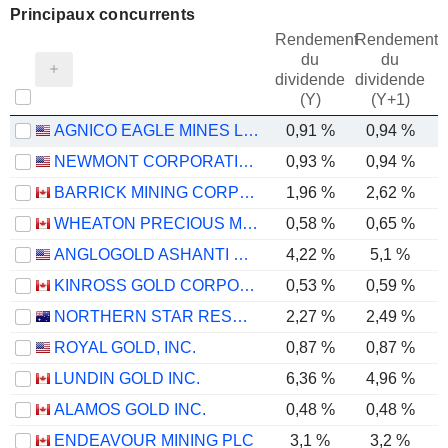
Principaux concurrents
Rendement
Rendement
du
du
dividende
dividende
(Y)
(Y+1)
AGNICO EAGLE MINES LIMITED
0,91 %
0,94 %
NEWMONT CORPORATION
0,93 %
0,94 %
BARRICK MINING CORPORATION
1,96 %
2,62 %
WHEATON PRECIOUS METALS CORP.
0,58 %
0,65 %
ANGLOGOLD ASHANTI PLC
4,22 %
5,1 %
KINROSS GOLD CORPORATION
0,53 %
0,59 %
NORTHERN STAR RESOURCES LIMITED
2,27 %
2,49 %
ROYAL GOLD, INC.
0,87 %
0,87 %
LUNDIN GOLD INC.
6,36 %
4,96 %
ALAMOS GOLD INC.
0,48 %
0,48 %
ENDEAVOUR MINING PLC
3,1 %
3,2 %