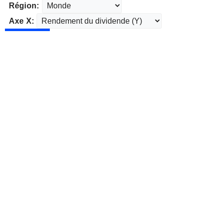
Région:
Axe X: