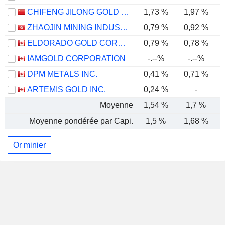
CHIFENG JILONG GOLD MINING GROUP LIMITED
1,73 %
1,97 %
ZHAOJIN MINING INDUSTRY COMPANY LIMITED
0,79 %
0,92 %
ELDORADO GOLD CORPORATION
0,79 %
0,78 %
IAMGOLD CORPORATION
-.--%
-.--%
DPM METALS INC.
0,41 %
0,71 %
ARTEMIS GOLD INC.
0,24 %
-
Moyenne
1,54 %
1,7 %
Moyenne pondérée par Capi.
1,5 %
1,68 %
Or minier