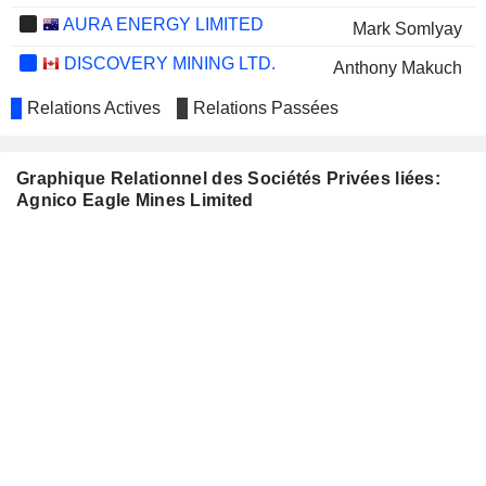
AURA ENERGY LIMITED
Mark Somlyay
DISCOVERY MINING LTD.
Anthony Makuch
Jeffrey Parr
Relations Actives
Relations Passées
Eric Kallio
Amanda J. Kasner
Graphique Relationnel des Sociétés Privées liées:
Raymond Yip
Agnico Eagle Mines Limited
Kara Byrnes
CRITICAL ELEMENTS
Jean-Sébastien Lavallée
LITHIUM CORPORATION
CBLT INC.
James Atkinson
GOGOLD RESOURCES INC.
Karen Arredondo
XALI GOLD CORP.
Matthew Melnyk
GOLDMINING INC.
David Garofalo
Alastair Still