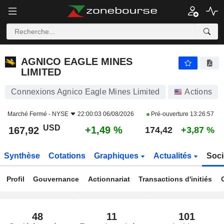
AGNICO EAGLE MINES LIMITED
167,92
$
+1,49 %
AGNICO EAGLE MINES
LIMITED
Connexions Agnico Eagle Mines Limited
Actions
Marché Fermé -
NYSE
22:00:03 06/08/2026
Pré-ouverture
13:26:57
USD
+1,49 %
167,92
174,42
+3,87 %
Synthèse
Cotations
Graphiques
Actualités
Soci
Profil
Gouvernance
Actionnariat
Transactions d'initiés
48
11
101