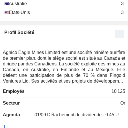
Australie
3
Etats-Unis
3
Profil Société
Agnico Eagle Mines Limited est une société minière aurifère
de premier plan, dont le siège social est situé au Canada et
dirigée par des Canadiens. La société exploite des mines au
Canada, en Australie, en Finlande et au Mexique. Elle
détient une participation de plus de 70 % dans Fingold
Ventures Ltd. Ses activités et ses projets de développement
comprennent le complexe LaRonde, le complexe Canadian
Employés
10 125
Malartic, le complexe Goldex, Detour Lake, Macassa,
Meliadine, le complexe Meadowbank, Fosterville, Pinos
Secteur
Or
Altos et Kittila. Ses projets d’exploration comprennent
Hammond Reef, Hope Bay, Upper Beaver, San Nicolas et
Agenda
01/09
Détachement de dividende - 0.45 USD
Wasamac. Son complexe Canadian Malartic, situé dans le
nord-ouest du Québec, se compose des mines Canadian
Malartic et de la mine Odyssey. La mine de Fosterville est