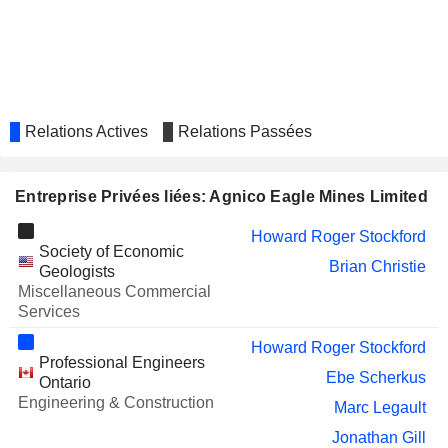
MAPLE GOLD MINES LTD.
Marc Legault
MORGUARD NORTH
Mel Leiderman
AMERICAN RESIDENTIAL REAL
ESTATE INVESTMENT TRUST
ROGERS COMMUNICATIONS
Robert Gemmell
Relations Actives
Relations Passées
INC.
PLATO GOLD CORP.
Peter C. Hubacheck
Entreprise Privées liées: Agnico Eagle Mines Limited
WESDOME GOLD MINES LTD.
Louise Grondin
Howard Roger Stockford
LUNDIN MINING CORPORATION
Natasha Vaz
Society of Economic
Brian Christie
Geologists
IAMGOLD CORPORATION
Daniel Racine
Miscellaneous Commercial
Services
PMET RESOURCES
Mélissa Desrochers
INC.
Frédéric Mercier-Langevin
Howard Roger Stockford
Professional Engineers
FRONTLINE GOLD
Ebe Scherkus
James Atkinson
Ontario
CORPORATION
Engineering & Construction
Marc Legault
EVOLUTION MINING LIMITED
Nancy Guay
Jonathan Gill