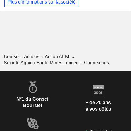
Plus d'informations sur la société
une mine d’or souterraine à haute teneur et à faibles coûts,
située à environ 20 kilomètres (km) de la ville de Bendigo.
Sa mine de Kittila est située en Laponie, dans le nord de la
Finlande, à plus de 150 km au nord du cercle polaire
arctique. La société se concentre également sur le
développement du projet Ikkari, situé dans la ceinture de
roches vertes de Laponie centrale, au nord de la Finlande.
Bourse
Actions
Action AEM
Société Agnico Eagle Mines Limited
Connexions
N°1 du Conseil
+ de 20 ans
Boursier
à vos côtés