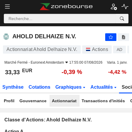
AHOLD DELHAIZE N.V.
33,33
€
-0,39 %
AHOLD DELHAIZE N.V.
Actionnariat Ahold Delhaize N.V.
Actions
AD
Marché Fermé -
Euronext Amsterdam
17:55:00 07/08/2026
Varia. 1 janv.
EUR
-0,39 %
33,33
-4,42 %
Synthèse
Cotations
Graphiques
Actualités
Soci
Profil
Gouvernance
Actionnariat
Transactions d'initiés
Classe d'Actions: Ahold Delhaize N.V.
Flottant
Action A