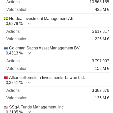
10 563 155
425 M €
Nordea Investment Management AB
0,6379 %
5 617 317
226 M €
Goldman Sachs Asset Management BV
0,4313 %
3 797 907
153 M €
AllianceBernstein Investments Taiwan Ltd.
0,3841 %
3 382 376
136 M €
SSgA Funds Management, Inc.
0,3185 %