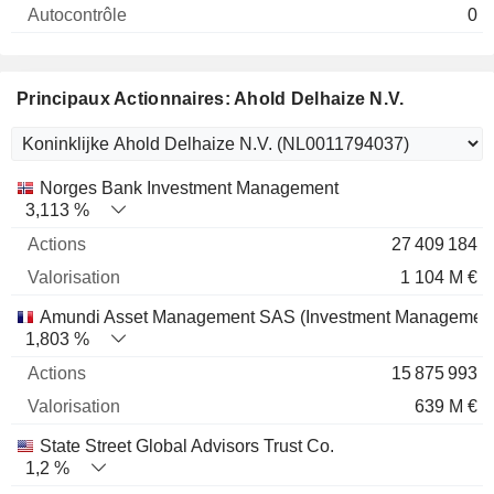
0
Principaux Actionnaires: Ahold Delhaize N.V.
Nom
Actions
%
Valorisation
Norges Bank Investment Management
3,113 %
27 409 184
1 104 M €
Amundi Asset Management SAS (Investment Management
1,803 %
15 875 993
639 M €
State Street Global Advisors Trust Co.
1,2 %