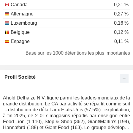
Canada
0,31 %
Allemagne
0,27 %
Luxembourg
0,16 %
Belgique
0,12 %
Espagne
0,11 %
Hong Kong
0,11 %
Basé sur les 1000 détentions les plus importantes
Nouvelle-Zélande
0,09 %
Personnes physiques
0,08 %
Profil Société
Finlande
0,07 %
Suisse
0,06 %
Autriche
0,06 %
Ahold Delhaize N.V. figure parmi les leaders mondiaux de la
grande distribution. Le CA par activité se répartit comme suit
Italie
0,05 %
: - distribution de détail aux Etats-Unis (57,5%) : exploitation,
Danemark
0,05 %
à fin 2025, de 2 017 magasins répartis par enseigne entre
Food Lion (1 110), Stop & Shop (362), Giant/Martin's (194),
Malte
0,02 %
Hannaford (188) et Giant Food (163). Le groupe développe