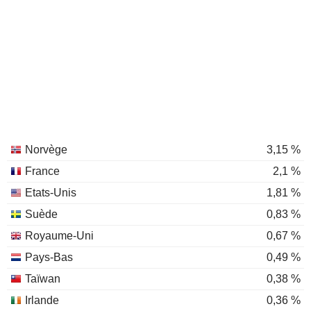
Norvège
3,15 %
France
2,1 %
Etats-Unis
1,81 %
Suède
0,83 %
Royaume-Uni
0,67 %
Pays-Bas
0,49 %
Taïwan
0,38 %
Irlande
0,36 %