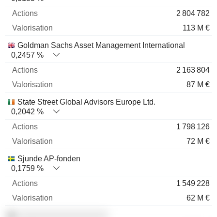
2 804 782
113 M €
Goldman Sachs Asset Management International
0,2457 %
2 163 804
87 M €
State Street Global Advisors Europe Ltd.
0,2042 %
1 798 126
72 M €
Sjunde AP-fonden
0,1759 %
1 549 228
62 M €
░░░░░░░░░░░░░░░░░