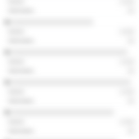
░ ░░░
░░
░░░░░░░░░░░░░░░░░░░░░░░░
░ ░░░
░░
░░░░░░░░░░░░░░░░░░░░░░░░░░░░░░░░░░
░ ░░░
░░
░░░░░░░░░░░░░░░░░░░░░░░░░░░░░░░░░░░
░ ░░░
░░
░░░░░░░░░░░░░░░░░░░░░░░░░░░░░░
░ ░░░
░░