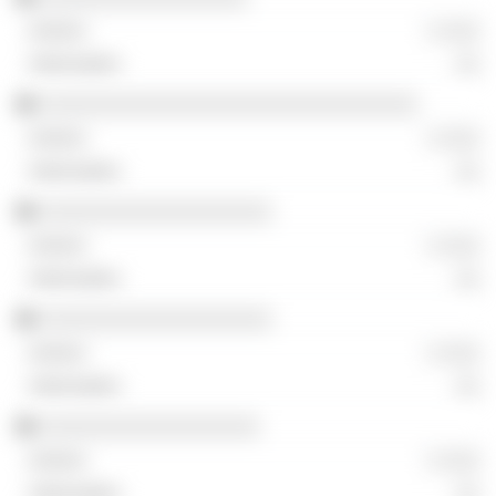
░ ░░░
░░
░░░░░░░░░░░░░░░░░░░░░░░░░░░░░░░
░ ░░░
░░
░░░░░░░░░░░░░░░░░░░
░ ░░░
░░
░░░░░░░░░░░░░░░░░░░
░ ░░░
░░
░░░░░░░░░░░░░░░░░░
░ ░░░
░░