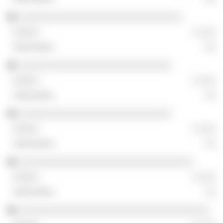
░░░░░░░░░░░░░░░░░░░░░░░░░░░░░░
░ ░░░
░░
░░░░░░░░░░░░░░░░░░░░░░░░░░░░
░ ░░░
░░
░░░░░░░░░░░░░░░░░░░░░░░░░░░░
░ ░░░
░░
░░░░░░░░░░░░░░░░░░░░░░░░░░░░░░░░
░ ░░░
░░
░░░░░░░░░░░░░░░░░░░░░░░░░░░░░░░░░░░