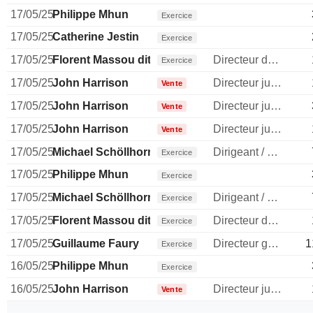
17/05/25
Philippe Mhun
Exercice
17/05/25
Catherine Jestin
Exercice
17/05/25
Florent Massou dit Labaquère
Directeur des operations
Exercice
17/05/25
John Harrison
Directeur juridique
Vente
17/05/25
John Harrison
Directeur juridique
Vente
17/05/25
John Harrison
Directeur juridique
Vente
17/05/25
Michael Schöllhorn
Dirigeant / cadre principal
Exercice
17/05/25
Philippe Mhun
Exercice
17/05/25
Michael Schöllhorn
Dirigeant / cadre principal
Exercice
17/05/25
Florent Massou dit Labaquère
Directeur des operations
Exercice
17/05/25
Guillaume Faury
Directeur general
1
Exercice
16/05/25
Philippe Mhun
Exercice
16/05/25
John Harrison
Directeur juridique
Vente