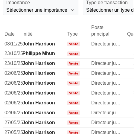
Importance
Type de transaction
Sélectionner une importance
Sélectionner un type d
Poste
Date
Initié
Type
principal
Qua
08/11/25
John Harrison
Directeur juridique
Vente
23/10/25
Philippe Mhun
Vente
23/10/25
John Harrison
Directeur juridique
Vente
02/06/25
John Harrison
Directeur juridique
Vente
02/06/25
John Harrison
Directeur juridique
Vente
02/06/25
John Harrison
Directeur juridique
Vente
02/06/25
John Harrison
Directeur juridique
Vente
02/06/25
John Harrison
Directeur juridique
Vente
27/05/25
John Harrison
Directeur juridique
Vente
27/05/25
John Harrison
Directeur juridique
Vente