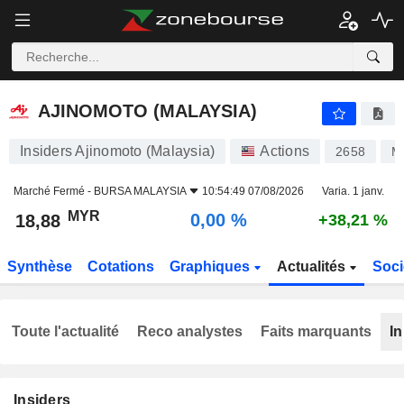
AJINOMOTO (MALAYSIA)
18,88
RM
0,00 %
AJINOMOTO (MALAYSIA)
Insiders Ajinomoto (Malaysia)
Actions
2658
M
Marché Fermé -
BURSA MALAYSIA
10:54:49 07/08/2026
Varia. 1 janv.
MYR
0,00 %
18,88
+38,21 %
Synthèse
Cotations
Graphiques
Actualités
Soci
Toute l'actualité
Reco analystes
Faits marquants
In
Insiders