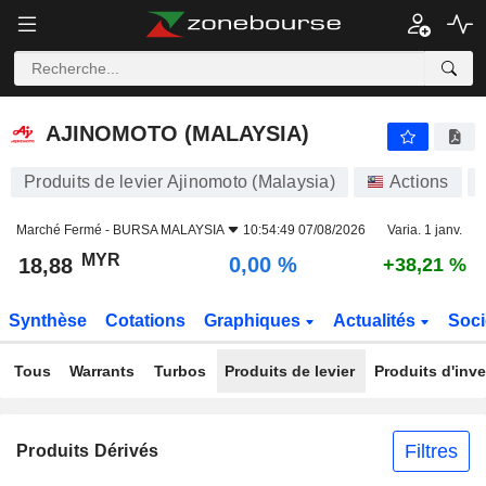
AJINOMOTO (MALAYSIA)
18,88
RM
0,00 %
AJINOMOTO (MALAYSIA)
Produits de levier Ajinomoto (Malaysia)
Actions
Marché Fermé -
BURSA MALAYSIA
10:54:49 07/08/2026
Varia. 1 janv.
MYR
0,00 %
18,88
+38,21 %
Synthèse
Cotations
Graphiques
Actualités
Soci
Tous
Warrants
Turbos
Produits de levier
Produits d'inv
Filtres
Produits Dérivés