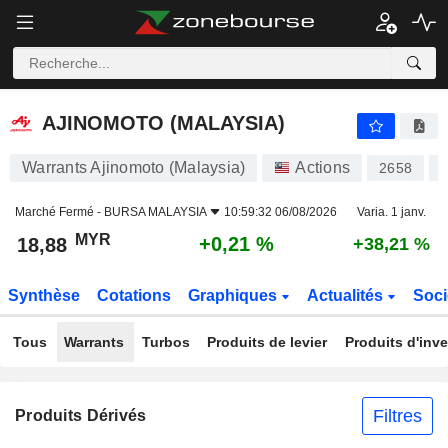
AJINOMOTO (MALAYSIA)
18,88
RM
+0,21 %
AJINOMOTO (MALAYSIA)
Warrants Ajinomoto (Malaysia)
Actions
2658
Marché Fermé -
BURSA MALAYSIA
10:59:32 06/08/2026
Varia. 1 janv.
MYR
+0,21 %
18,88
+38,21 %
Synthèse
Cotations
Graphiques
Actualités
Soci
Tous
Warrants
Turbos
Produits de levier
Produits d'inv
Filtres
Produits Dérivés