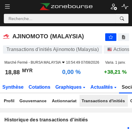
AJINOMOTO (MALAYSIA)
18,88
RM
0,00 %
AJINOMOTO (MALAYSIA)
Transactions d'initiés Ajinomoto (Malaysia)
Actions
Marché Fermé -
BURSA MALAYSIA
10:54:49 07/08/2026
Varia. 1 janv.
MYR
0,00 %
18,88
+38,21 %
Synthèse
Cotations
Graphiques
Actualités
Soci
Profil
Gouvernance
Actionnariat
Transactions d'initiés
Historique des transactions d'initiés