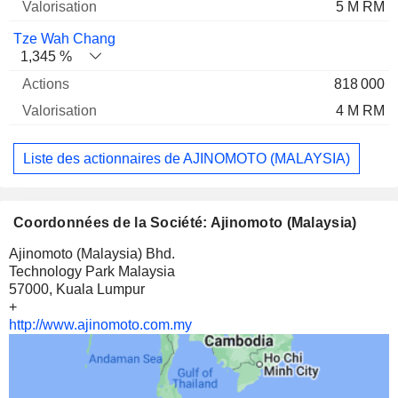
5 M RM
Tze Wah Chang
1,345 %
818 000
4 M RM
Liste des actionnaires de AJINOMOTO (MALAYSIA)
Coordonnées de la Société: Ajinomoto (Malaysia)
Ajinomoto (Malaysia) Bhd.
Technology Park Malaysia
57000, Kuala Lumpur
+
http://www.ajinomoto.com.my