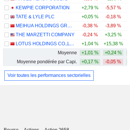
KEWPIE CORPORATION
+2,79 %
-5,57 %
TATE & LYLE PLC
+0,05 %
-0,18 %
MEIHUA HOLDINGS GROUP CO.,LTD
-0,38 %
-3,89 %
-
THE MARZETTI COMPANY
-0,24 %
+3,25 %
-
LOTUS HOLDINGS CO.,LTD.
+1,04 %
+15,38 %
+
Moyenne
+1,01 %
+0,24 %
+
Moyenne pondérée par Capi.
+0,17 %
-0,05 %
+
Voir toutes les performances sectorielles
Bourse
Actions
Action 2658