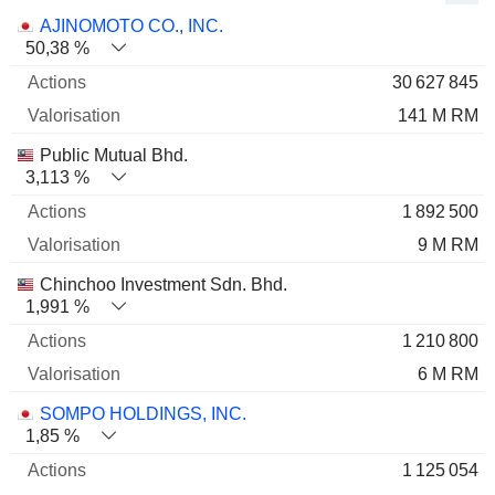
Nom
Actions
%
Valorisation
AJINOMOTO CO., INC.
50,38 %
30 627 845
141 M RM
Public Mutual Bhd.
3,113 %
1 892 500
9 M RM
Chinchoo Investment Sdn. Bhd.
1,991 %
1 210 800
6 M RM
SOMPO HOLDINGS, INC.
1,85 %
1 125 054