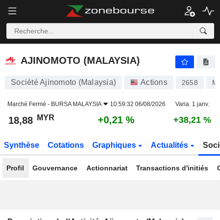
AJINOMOTO (MALAYSIA)
18,88
RM
+0,21 %
AJINOMOTO (MALAYSIA)
Société Ajinomoto (Malaysia)
Actions
2658
M
Marché Fermé -
BURSA MALAYSIA
10:59:32 06/08/2026
Varia. 1 janv.
MYR
+0,21 %
18,88
+38,21 %
Synthèse
Cotations
Graphiques
Actualités
Soci
Profil
Gouvernance
Actionnariat
Transactions d'initiés