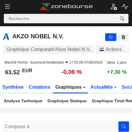
AKZO NOBEL N.V.
63,52
€
-0,06 %
AKZO NOBEL N.V.
Graphique Comparatif Akzo Nobel N.V.
Actions
Marché Fermé -
Euronext Amsterdam
17:55:00 07/08/2026
Varia. 1 janv.
EUR
-0,06 %
63,52
+7,30 %
Synthèse
Cotations
Graphiques
Actualités
Soci
Analyse Technique
Graphique Statique
Graphique Total Re