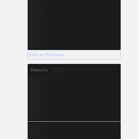
Suite du Palmarès
Palmarès