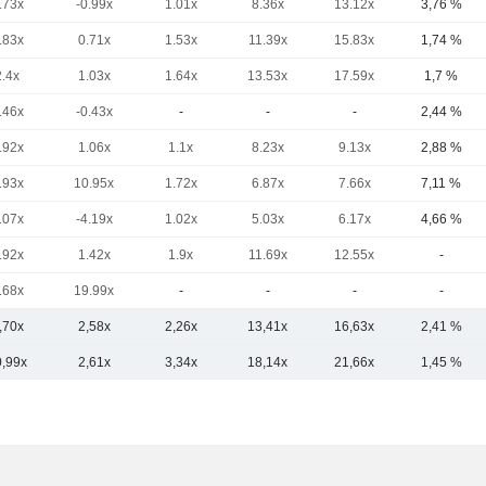
.73x
-0.99x
1.01x
8.36x
13.12x
3,76 %
.83x
0.71x
1.53x
11.39x
15.83x
1,74 %
2.4x
1.03x
1.64x
13.53x
17.59x
1,7 %
.46x
-0.43x
-
-
-
2,44 %
.92x
1.06x
1.1x
8.23x
9.13x
2,88 %
.93x
10.95x
1.72x
6.87x
7.66x
7,11 %
.07x
-4.19x
1.02x
5.03x
6.17x
4,66 %
.92x
1.42x
1.9x
11.69x
12.55x
-
.68x
19.99x
-
-
-
-
,70x
2,58x
2,26x
13,41x
16,63x
2,41 %
0,99x
2,61x
3,34x
18,14x
21,66x
1,45 %