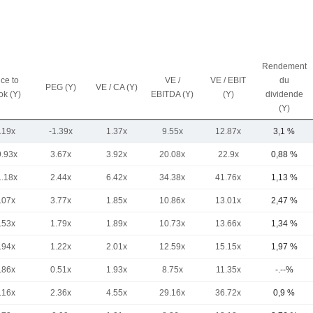
Rendement
ice to
VE /
VE / EBIT
du
PEG (Y)
VE / CA (Y)
ok (Y)
EBITDA (Y)
(Y)
dividende
(Y)
.19x
-1.39x
1.37x
9.55x
12.87x
3,1 %
9.93x
3.67x
3.92x
20.08x
22.9x
0,88 %
1.18x
2.44x
6.42x
34.38x
41.76x
1,13 %
.07x
3.77x
1.85x
10.86x
13.01x
2,47 %
.53x
1.79x
1.89x
10.73x
13.66x
1,34 %
.94x
1.22x
2.01x
12.59x
15.15x
1,97 %
.86x
0.51x
1.93x
8.75x
11.35x
-.--%
.16x
2.36x
4.55x
29.16x
36.72x
0,9 %