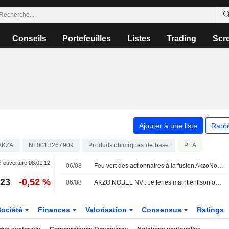
Conseils
Portefeuilles
Listes
Trading
Scr
Ajouter à une liste
Rapp
AKZA
NL0013267909
Produits chimiques de base
PEA
-ouverture
08:01:12
06/08
Feu vert des actionnaires à la fusion AkzoNobel-Axalta
,23
-0,52 %
06/08
AKZO NOBEL NV : Jefferies maintient son opinion neutre
Société
Finances
Valorisation
Consensus
Ratings