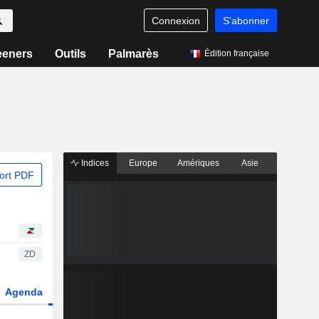
Connexion
S'abonner
eeners
Outils
Palmarès
Édition française
Indices
Europe
Amériques
Asie
ort PDF
ZD
Agenda
Secteur
Dérivés
Fonds et ETFs