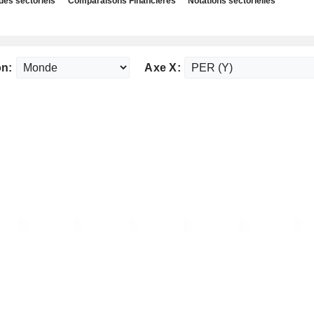
des sectoriels
Comparaisons Financières
Notations sectorielles
on:
Axe X: