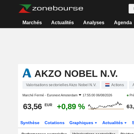
Marchés
Actualités
Analyses
Agenda
AKZO NOBEL N.V.
Valorisations sectorielles Akzo Nobel N.V.
Actions
Marché Fermé -
Euronext Amsterdam
17:55:00 06/08/2026
Pré
63,56
+0,89 %
EUR
63
Synthèse
Cotations
Graphiques
Actualités