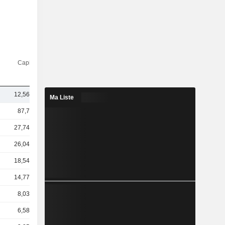
Capi.($)
12,56 Md
Ma Liste
87,7 Md
27,74 Md
26,04 Md
18,54 Md
14,77 Md
8,03 Md
6,58 Md