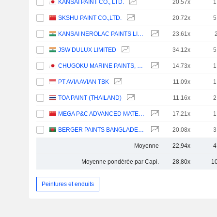
KANSAI PAINT CO., LTD.
20.57x
1
SKSHU PAINT CO.,LTD.
20.72x
5
KANSAI NEROLAC PAINTS LIMITED
23.61x
JSW DULUX LIMITED
34.12x
5
CHUGOKU MARINE PAINTS, LTD.
14.73x
1
PT AVIA AVIAN TBK
11.09x
1
TOA PAINT (THAILAND)
11.16x
2
MEGA P&C ADVANCED MATERIALS (SHANGHAI) COMPANY LIMITED
17.21x
1
BERGER PAINTS BANGLADESH LIMITED
20.08x
3
Moyenne
22,94x
4
Moyenne pondérée par Capi.
28,80x
1
Peintures et enduits