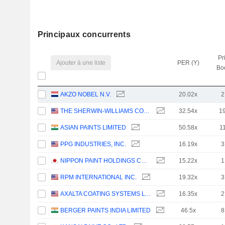
Principaux concurrents
Pr
Ajouter à une liste
PER (Y)
Bo
AKZO NOBEL N.V.
20.02x
2
THE SHERWIN-WILLIAMS COMPANY
32.54x
1
ASIAN PAINTS LIMITED
50.58x
1
PPG INDUSTRIES, INC.
16.19x
3
NIPPON PAINT HOLDINGS CO., LTD.
15.22x
1
RPM INTERNATIONAL INC.
19.32x
3
AXALTA COATING SYSTEMS LTD.
16.35x
2
BERGER PAINTS INDIA LIMITED
46.5x
8