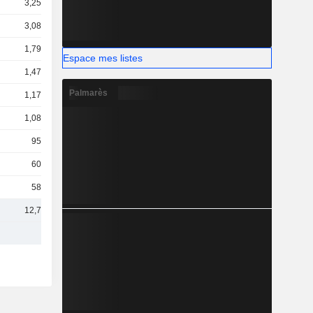
3,25 Md
3,08 Md
1,79 Md
Espace mes listes
1,47 Md
Palmarès
1,17 Md
1,08 Md
955 M
604 M
584 M
12,7 Md