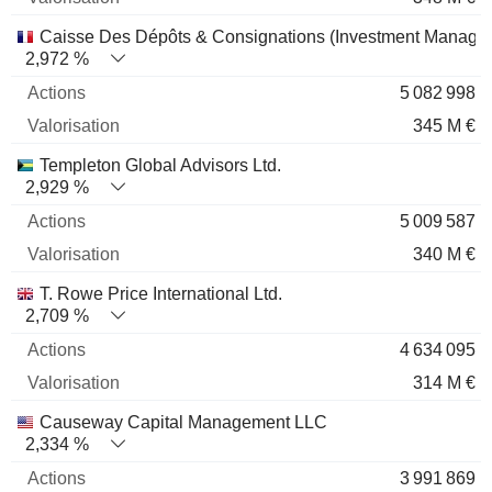
Caisse Des Dépôts & Consignations (Investment Manage
2,972 %
5 082 998
345 M €
Templeton Global Advisors Ltd.
2,929 %
5 009 587
340 M €
T. Rowe Price International Ltd.
2,709 %
4 634 095
314 M €
Causeway Capital Management LLC
2,334 %
3 991 869