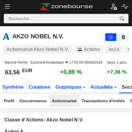
AKZO NOBEL N.V.
63,56
€
+0,89 %
AKZO NOBEL N.V.
Actionnariat Akzo Nobel N.V.
Actions
AKZA
N
Marché Fermé -
Euronext Amsterdam
17:55:00 06/08/2026
Varia. 1 janv.
EUR
+0,89 %
63,56
+7,36 %
Synthèse
Cotations
Graphiques
Actualités
Soci
Profil
Gouvernance
Actionnariat
Transactions d'initiés
Classe d'Actions: Akzo Nobel N.V.
Flottant
Action A