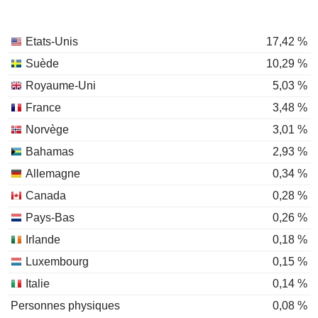
Etats-Unis
17,42 %
Suède
10,29 %
Royaume-Uni
5,03 %
France
3,48 %
Norvège
3,01 %
Bahamas
2,93 %
Allemagne
0,34 %
Canada
0,28 %
Pays-Bas
0,26 %
Irlande
0,18 %
Luxembourg
0,15 %
Italie
0,14 %
Personnes physiques
0,08 %