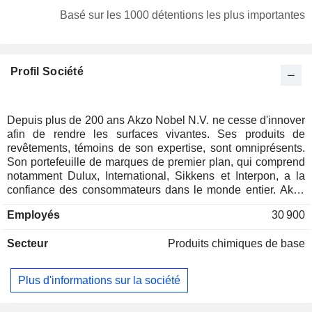
Suisse
0,07 %
Basé sur les 1000 détentions les plus importantes
Danemark
0,06 %
Espagne
0,05 %
Profil Société
Australie
0,03 %
Autriche
0,02 %
Japon
0,02 %
Depuis plus de 200 ans Akzo Nobel N.V. ne cesse d'innover
afin de rendre les surfaces vivantes. Ses produits de
Liechtenstein
0,02 %
revêtements, témoins de son expertise, sont omniprésents.
Belgique
0,01 %
Son portefeuille de marques de premier plan, qui comprend
notamment Dulux, International, Sikkens et Interpon, a la
Hong Kong
0,01 %
confiance des consommateurs dans le monde entier. Akzo
Nobel N.V. mène ses activités dans plus de 150 pays et a
Afrique du Sud
0,01 %
Employés
30 900
pour objectif de devenir la première entreprise du secteur à
l'échelle mondiale. Répondant en cela aux attentes de
Secteur
Produits chimiques de base
clients qui placent leur confiance dans la société de
peintures la plus durable, une société qui invente le futur
depuis plus de deux siècles.
Plus d'informations sur la société