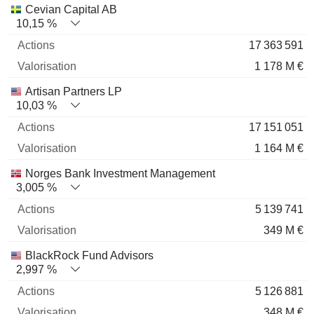
Nom
Actions
%
Valorisation
Cevian Capital AB
10,15 %
17 363 591
1 178 M €
Artisan Partners LP
10,03 %
17 151 051
1 164 M €
Norges Bank Investment Management
3,005 %
5 139 741
349 M €
BlackRock Fund Advisors
2,997 %
5 126 881
348 M €