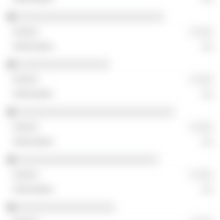
░░░░░░░░░░░░░░░░░░░░░░░░░░░
░ ░░░
░░
░░░░░░░░░░░░░░░░░
░ ░░░
░░
░░░░░░░░░░░░░░░░░░░░░░░░░░░░░
░ ░░░
░░
░░░░░░░░░░░░░░░░░░░░░░░░░░
░ ░░░
░░
░░░░░░░░░░░░░░░░░░