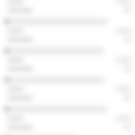
░ ░░░
░░
░░░░░░░░░░░░░░░░░░░░░░░░░░░░░
░ ░░░
░░
░░░░░░░░░░░░░░░░░░░░░░░░░░░░
░ ░░░
░░
░░░░░░░░░░░░░░░░░░░░░░░░░░░░
░ ░░░
░░
░░░░░░░░░░░░░░░░░░░░░░░░░░░░░
░ ░░░
░░