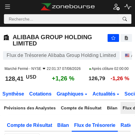
ALIBABA GROUP HOLDING LIMITED
128,41
$
+1,26 %
ALIBABA GROUP HOLDING
LIMITED
Flux de Trésorerie Alibaba Group Holding Limited
A
Marché Fermé -
NYSE
22:01:37 07/08/2026
Après clôture
02:00:00
USD
+1,26 %
128,41
126,79
-1,26 %
Synthèse
Cotations
Graphiques
Actualités
Soci
Prévisions des Analystes
Compte de Résultat
Bilan
Flux d
Compte de Résultat
Bilan
Flux de Trésorerie
Ratios