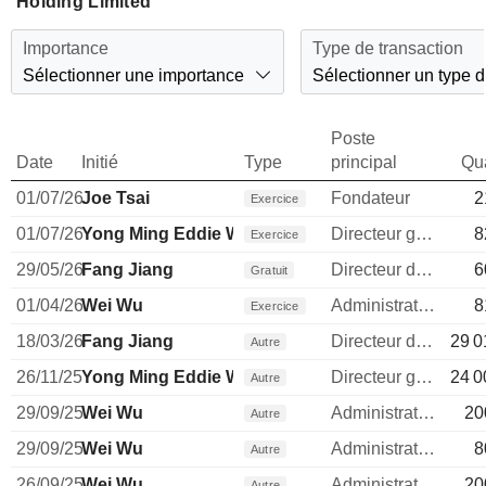
Holding Limited
Importance
Type de transaction
Sélectionner une importance
Sélectionner un type d
Poste
Date
Initié
Type
principal
Qua
01/07/26
Joe Tsai
Fondateur
2
Exercice
01/07/26
Yong Ming Eddie Wu
Directeur general
8
Exercice
29/05/26
Fang Jiang
Directeur des ressources humaines
6
Gratuit
01/04/26
Wei Wu
Administrateur
8
Exercice
18/03/26
Fang Jiang
Directeur des ressources humaines
29 0
Autre
26/11/25
Yong Ming Eddie Wu
Directeur general
24 0
Autre
29/09/25
Wei Wu
Administrateur
20
Autre
29/09/25
Wei Wu
Administrateur
8
Autre
26/09/25
Wei Wu
Administrateur
20
Autre