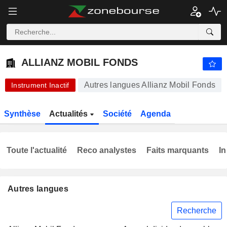
-.-
ALLIANZ MOBIL FONDS
-
€
-
%
ALLIANZ MOBIL FONDS
Autres langues Allianz Mobil Fonds
Instrument Inactif
Synthèse
Actualités
Société
Agenda
Toute l'actualité
Reco analystes
Faits marquants
In
Autres langues
Recherche