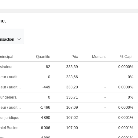
nc.
ansaction
rincipal
Quantité
Prix
Montant
% Capi.
strateur
-82
333,39
-
0,0000%
Controleur / auditeur
0
333,66
-
0%
Controleur / auditeur
-449
333,20
-
0,0000%
eur general
0
336,71
-
0%
Controleur / auditeur
-1 466
107,09
-
0,0000%
ur juridique
-4 890
107,02
-
0,0001%
SVP, Chief Business Officer
-6 006
107,00
-
0,0001%