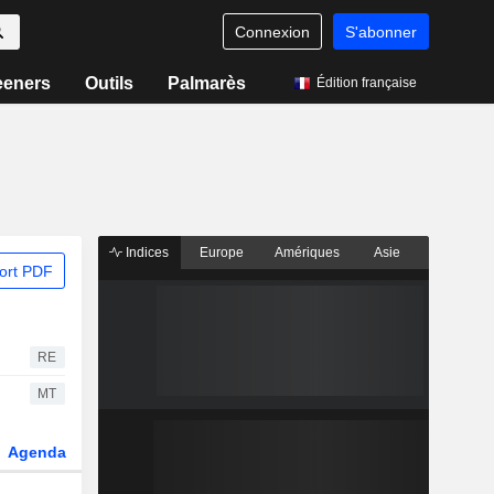
Connexion
S'abonner
eeners
Outils
Palmarès
Édition française
Indices
Europe
Amériques
Asie
ort PDF
RE
MT
Agenda
Secteur
Dérivés
Fonds et ETFs