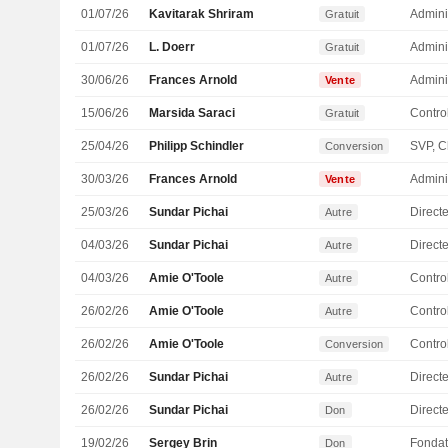
01/07/26
Kavitarak Shriram
Admini
Gratuit
01/07/26
L. Doerr
Admini
Gratuit
30/06/26
Frances Arnold
Admini
Vente
15/06/26
Marsida Saraci
Gratuit
25/04/26
Philipp Schindler
Conversion
30/03/26
Frances Arnold
Admini
Vente
25/03/26
Sundar Pichai
Direct
Autre
04/03/26
Sundar Pichai
Direct
Autre
04/03/26
Amie O'Toole
Autre
26/02/26
Amie O'Toole
Autre
26/02/26
Amie O'Toole
Conversion
26/02/26
Sundar Pichai
Direct
Autre
26/02/26
Sundar Pichai
Direct
Don
19/02/26
Sergey Brin
Fondat
Don