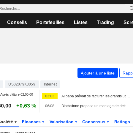
Conseils
Portefeuilles
Listes
Trading
Scr
Ajouter à une liste
Rapp
US02079K3059
Internet
Après clôture
02:00:00
03:03
Alibaba prévoit de facturer les grands utilisateurs de son prochain modèle d'IA en open-source, selon des sources
60,00
+0,63 %
06/08
Blackstone propose un montage de dette massif pour financer les puces d'Anthropic
Société
Finances
Valorisation
Consensus
Ratings