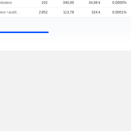
strateur
102
340,00
34,68 k
0,0000%
Controleur / auditeur
2 852
113,78
324 k
0,0001%