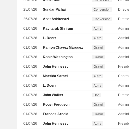
25/07/26
Ruth Porat
Presid
Conversion
25/07/26
Sundar Pichai
Direct
Conversion
25/07/26
Anat Ashkenazi
Directe
Conversion
01/07/26
Kavitarak Shriram
Admini
Autre
01/07/26
L. Doerr
Admini
Autre
01/07/26
Ramon Chavez Márquez
Admini
Gratuit
01/07/26
Robin Washington
Admini
Gratuit
01/07/26
John Hennessy
Présid
Gratuit
01/07/26
Marsida Saraci
Autre
01/07/26
L. Doerr
Admini
Autre
01/07/26
John Walker
Directe
Don
01/07/26
Roger Ferguson
Admini
Gratuit
01/07/26
Frances Arnold
Admini
Gratuit
01/07/26
John Hennessy
Présid
Autre