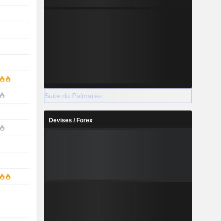
Suite du Palmarès
Devises / Forex