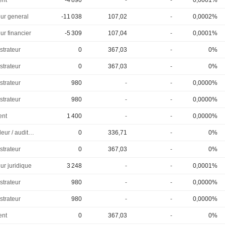
ent
-4 890
-
-
0,0001%
eur general
-11 038
107,02
-
0,0002%
ur financier
-5 309
107,04
-
0,0001%
strateur
0
367,03
-
0%
strateur
0
367,03
-
0%
strateur
980
-
-
0,0000%
strateur
980
-
-
0,0000%
ent
1 400
-
-
0,0000%
Controleur / auditeur
0
336,71
-
0%
strateur
0
367,03
-
0%
ur juridique
3 248
-
-
0,0001%
strateur
980
-
-
0,0000%
strateur
980
-
-
0,0000%
ent
0
367,03
-
0%