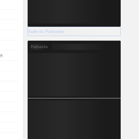
Suite du Palmarès
Palmarès