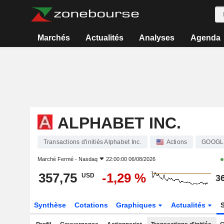
Marchés
Actualités
Analyses
Agenda
ALPHABET INC.
Transactions d'initiés Alphabet Inc.
Actions
GOOGL
Marché Fermé -
Nasdaq
22:00:00 06/08/2026
357,75
-1,29 %
USD
3
Synthèse
Cotations
Graphiques
Actualités