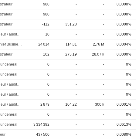
strateur
980
-
-
0,0000%
strateur
980
-
-
0,0000%
strateur
-112
351,28
-
0,0000%
Controleur / auditeur
10
-
-
0,0000%
SVP, Chief Business Officer
24 014
114,81
2,76 M
0,0004%
strateur
102
275,19
28,07 k
0,0000%
eur general
0
-
-
0%
eur general
0
-
-
0%
Controleur / auditeur
0
-
-
0%
Controleur / auditeur
0
-
-
0%
Controleur / auditeur
2 879
104,22
300 k
0,0001%
eur general
0
-
-
0%
eur general
3 334 392
-
-
0,0613%
eur
437 500
-
-
0,0080%