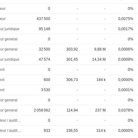
eur
0
-
-
0%
eur
437 500
-
-
0,0075%
ur juridique
95 148
-
-
0,0017%
eur general
0
-
-
0%
eur general
32 500
303,92
9,88 M
0,0006%
ur juridique
47 574
301,45
14,34 M
0,0009%
ent
0
-
-
0%
ent
600
306,73
184 k
0,0000%
ent
3 530
-
-
0,0001%
eur general
0
-
-
0%
eur general
2 058 062
114,94
237 M
0,0378%
Controleur / auditeur
0
-
-
0%
Controleur / auditeur
933
336,55
314 k
0,0000%