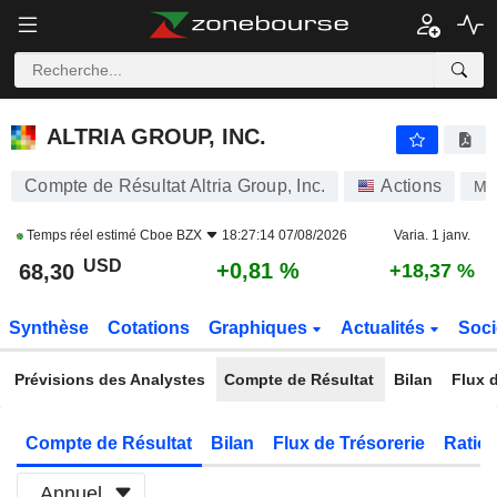
ALTRIA GROUP, INC.
68,30
$
+0,81 %
ALTRIA GROUP, INC.
Compte de Résultat Altria Group, Inc.
Actions
M
Temps réel estimé
Cboe BZX
18:27:14 07/08/2026
Varia. 1 janv.
USD
+0,81 %
68,30
+18,37 %
Synthèse
Cotations
Graphiques
Actualités
Soci
Prévisions des Analystes
Compte de Résultat
Bilan
Flux d
Compte de Résultat
Bilan
Flux de Trésorerie
Ratios
Annuel