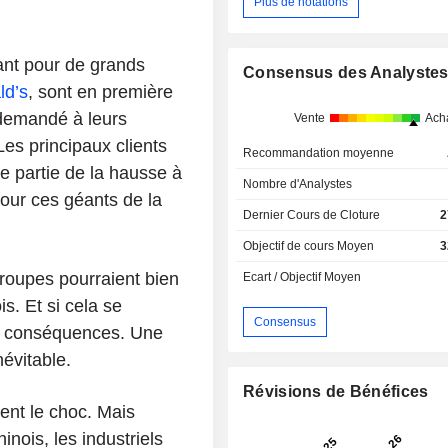
Plus de notations
lant pour de grands
Consensus des Analyste
d’s
, sont en première
 demandé à leurs
Vente
Ach
Les principaux clients
Recommandation moyenne
 partie de la hausse à
Nombre d'Analystes
pour ces géants de la
Dernier Cours de Cloture
2
Objectif de cours Moyen
3
groupes pourraient bien
Ecart / Objectif Moyen
is. Et si cela se
Consensus
les conséquences. Une
évitable.
Révisions de Bénéfices
sent le choc. Mais
inois, les industriels