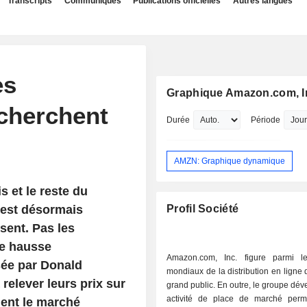
Transcripts
Communiqués
Publications officielles
Autres langues
es
Graphique Amazon.com, I
 cherchent
Durée
Période
AMZN: Graphique dynamique
 et le reste du
e est désormais
Profil Société
ssent. Pas les
le hausse
Amazon.com, Inc. figure parmi l
sée par Donald
mondiaux de la distribution en ligne 
relever leurs prix sur
grand public. En outre, le groupe dé
activité de place de marché perm
ent le marché