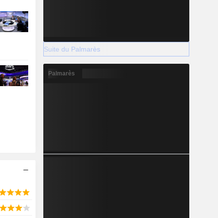
Suite du Palmarès
Palmarès