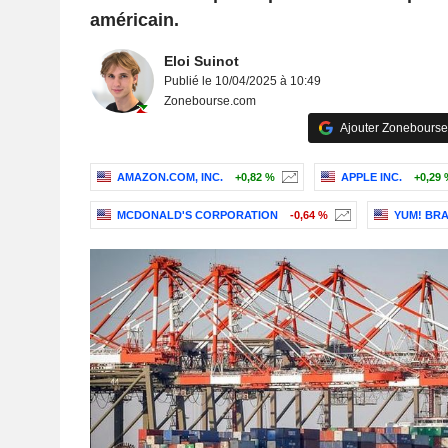
américain.
Eloi Suinot
Publié le 10/04/2025 à 10:49
Zonebourse.com
Ajouter Zonebourse
AMAZON.COM, INC.
+0,82 %
APPLE INC.
+0,29 
MCDONALD'S CORPORATION
-0,64 %
YUM! BRA