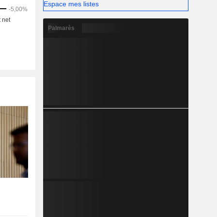
Espace mes listes
Palmarès