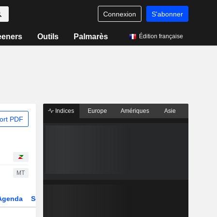
Connexion
S'abonner
eeners
Outils
Palmarès
Édition française
Indices
Europe
Amériques
Asie
ort PDF
MT
Agenda
Secteur
Dérivés
Fonds et ETFs