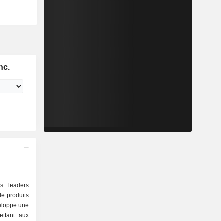
nc.
es leaders
de produits
veloppe une
ettant aux