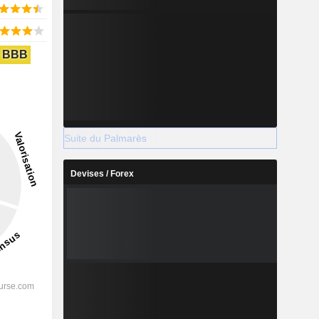
BBB
Suite du Palmarès
Devises / Forex