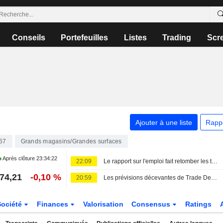
Conseils
Portefeuilles
Listes
Trading
Scr
Ajouter à une liste
Rapp
67
Grands magasins/Grandes surfaces
Après clôture
23:34:22
22:09
Le rapport sur l'emploi fait retomber les taux et relance Wall Street
74,21
-0,10 %
20:59
Les prévisions décevantes de Trade Desk signalent des problèmes macroéconomiques et structurels, selon Wedbush
Société
Finances
Valorisation
Consensus
Ratings