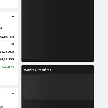
s
at
ACHETER
60
72,26
USD
24,94
USD
+19,35 %
Matières Premières