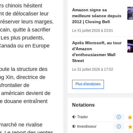
rs chinois hésitent
Amazon signe sa
nt de délocaliser leur
meilleure séance depuis
réserver leurs marges.
2012 | Closing Bell
ain, quitte à sacrifier
Le 31 juillet 2026 à 23:01
. Les plus prudents,
Après Microsoft, au tour
 Canada ou en Europe
d'Amazon
d'enthousiasmer Wall
Street
oute la structure des
Le 31 juillet 2026 à 17:02
g Xin, directrice de
Plus d'analyses
frontalier de
 américain devient de
 de douane entraînent
Notations
Trader
marché ne rivalise
Investisseur
r. Le report des ventes