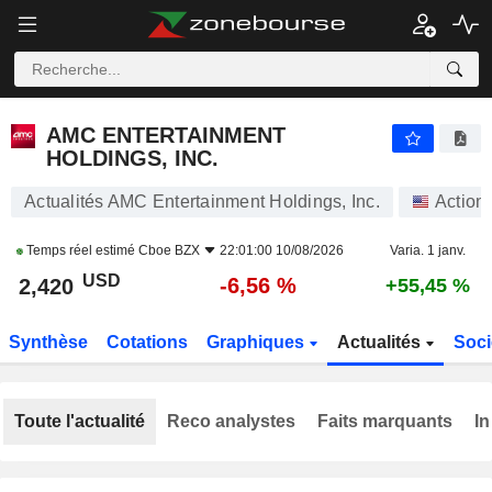
AMC ENTERTAINMENT HOLDINGS, INC.
2,420
$
-6,56 %
AMC ENTERTAINMENT
HOLDINGS, INC.
Actualités AMC Entertainment Holdings, Inc.
Action
Temps réel estimé
Cboe BZX
22:01:00 10/08/2026
Varia. 1 janv.
USD
-6,56 %
2,420
+55,45 %
Synthèse
Cotations
Graphiques
Actualités
Soci
Toute l'actualité
Reco analystes
Faits marquants
In