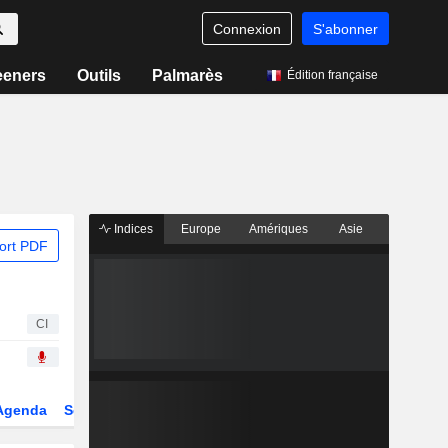
Connexion
S'abonner
eeners
Outils
Palmarès
Édition française
Indices
Europe
Amériques
Asie
ort PDF
CI
Agenda
Secteur
Dérivés
Fonds et ETFs