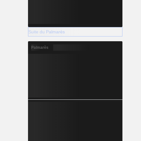
Suite du Palmarès
Palmarès