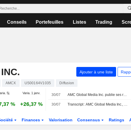
Conseils
Portefeuilles
Listes
Trading
Scr
INC.
Ajouter à une liste
Rapp
AMCX
US00164V1035
Diffusion
aria. 5j.
Varia. 1 janv.
30/07
AMC Global Media Inc. publie ses résultats pour le deuxième trimestre et le premier semestre clos le 30 juin 2026
7,37 %
+26,37 %
30/07
Transcript : AMC Global Media Inc., Q2 2026 Earnings Call, Jul 30, 2026
Société
Finances
Valorisation
Consensus
Ratings