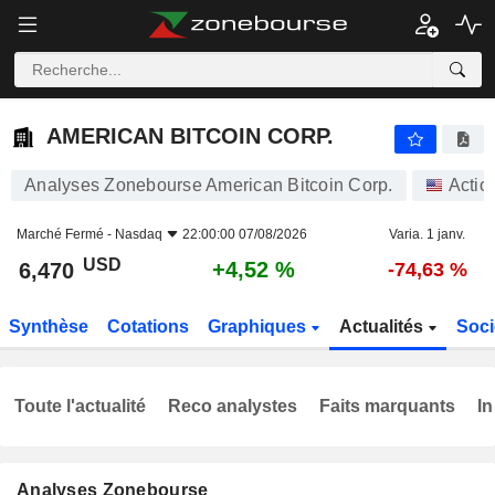
AMERICAN BITCOIN CORP.
6,470
$
+4,52 %
AMERICAN BITCOIN CORP.
Analyses Zonebourse American Bitcoin Corp.
Actio
Marché Fermé -
Nasdaq
22:00:00 07/08/2026
Varia. 1 janv.
USD
+4,52 %
6,470
-74,63 %
Synthèse
Cotations
Graphiques
Actualités
Soci
Toute l'actualité
Reco analystes
Faits marquants
In
Analyses Zonebourse