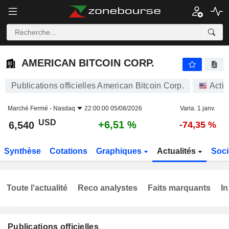
AMERICAN BITCOIN CORP.
6,540
$
+6,51 %
AMERICAN BITCOIN CORP.
Publications officielles American Bitcoin Corp.
Acti
Marché Fermé -
Nasdaq
22:00:00 05/08/2026
Varia. 1 janv.
USD
+6,51 %
6,540
-74,35 %
Synthèse
Cotations
Graphiques
Actualités
Soci
Toute l'actualité
Reco analystes
Faits marquants
In
Publications officielles