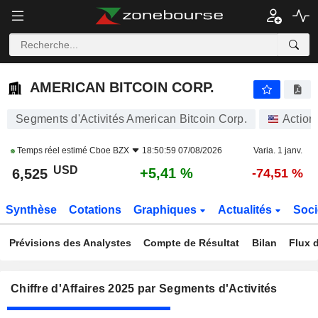
AMERICAN BITCOIN CORP.
6,525
$
+5,41 %
AMERICAN BITCOIN CORP.
Segments d'Activités American Bitcoin Corp.
Action
Temps réel estimé
Cboe BZX
18:50:59 07/08/2026
Varia. 1 janv.
USD
+5,41 %
6,525
-74,51 %
Synthèse
Cotations
Graphiques
Actualités
Soci
Prévisions des Analystes
Compte de Résultat
Bilan
Flux d
Chiffre d'Affaires 2025 par Segments d'Activités