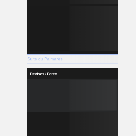
Suite du Palmarès
Devises / Forex