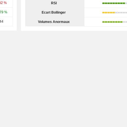
82 %
RSI
79 %
Ecart Bollinger
44
Volumes Anormaux