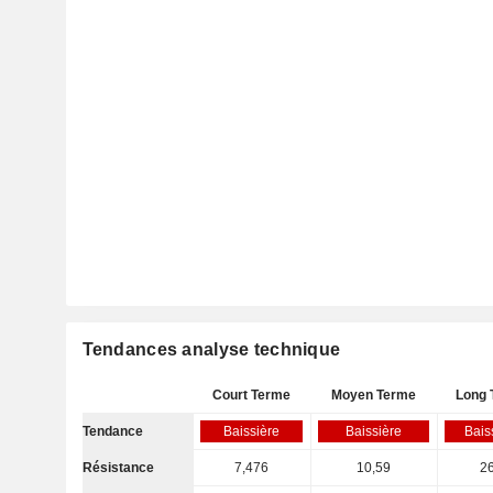
Tendances analyse technique
Court Terme
Moyen Terme
Long 
Tendance
Baissière
Baissière
Bais
Résistance
7,476
10,59
26