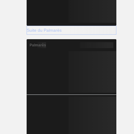
Suite du Palmarès
Palmarès