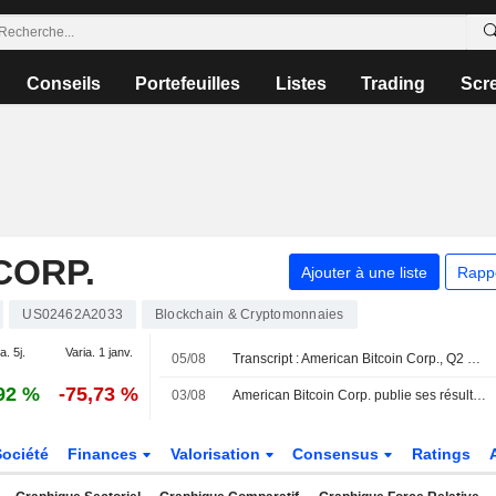
Conseils
Portefeuilles
Listes
Trading
Scr
CORP.
Ajouter à une liste
Rapp
US02462A2033
Blockchain & Cryptomonnaies
a. 5j.
Varia. 1 janv.
05/08
Transcript : American Bitcoin Corp., Q2 2026 Earnings Call, Aug 03, 2026
92 %
-75,73 %
03/08
American Bitcoin Corp. publie ses résultats pour le deuxième trimestre et le premier semestre clos le 30 juin 2026
Société
Finances
Valorisation
Consensus
Ratings