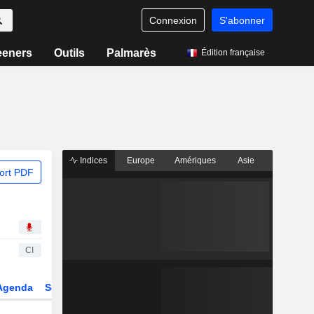
Connexion
S'abonner
eeners
Outils
Palmarès
Édition française
Indices
Europe
Amériques
Asie
ort PDF
CI
Agenda
Secteur
Dérivés