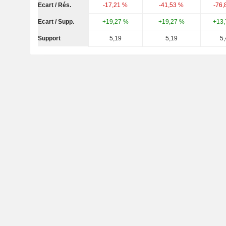
Ecart / Rés.
-17,21 %
-41,53 %
-76,
Ecart / Supp.
+19,27 %
+19,27 %
+13,
Support
5,19
5,19
5,