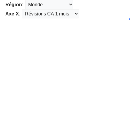
Région:
Axe X: