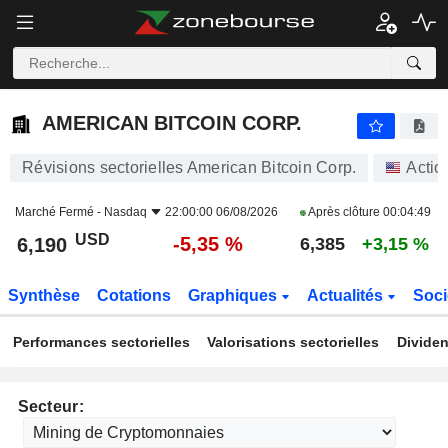
AMERICAN BITCOIN CORP.
6,190
$
-5,35 %
AMERICAN BITCOIN CORP.
Révisions sectorielles American Bitcoin Corp.
Actio
Marché Fermé -
Nasdaq
22:00:00 06/08/2026
Après clôture
00:04:49
USD
-5,35 %
6,190
6,385
+3,15 %
Synthèse
Cotations
Graphiques
Actualités
Soci
Performances sectorielles
Valorisations sectorielles
Dividen
Secteur: