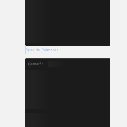
Suite du Palmarès
Palmarès