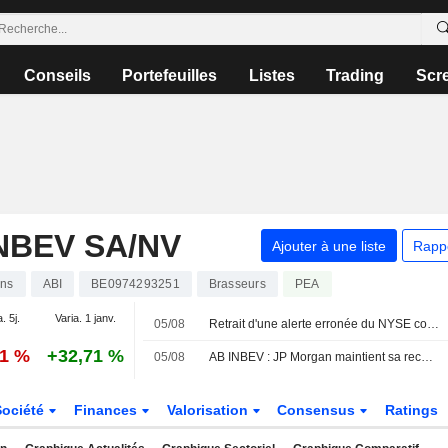
Conseils
Portefeuilles
Listes
Trading
Scr
NBEV SA/NV
Ajouter à une liste
Rapp
ons
ABI
BE0974293251
Brasseurs
PEA
. 5j.
Varia. 1 janv.
05/08
Retrait d'une alerte erronée du NYSE concernant plusieurs sociétés
11 %
+32,71 %
05/08
AB INBEV : JP Morgan maintient sa recommandation à l'achat
Société
Finances
Valorisation
Consensus
Ratings