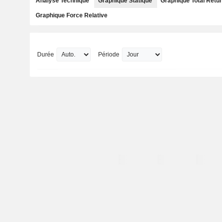
Analyse Technique
Graphique Statique
Graphique Total Retu
Graphique Force Relative
Durée
Période