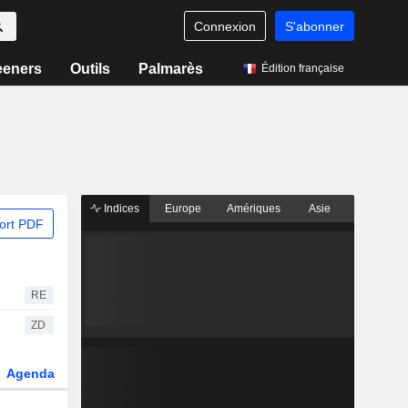
Connexion
S'abonner
eeners
Outils
Palmarès
Édition française
Indices
Europe
Amériques
Asie
ort PDF
RE
ZD
Agenda
Secteur
Dérivés
Fonds et ETFs