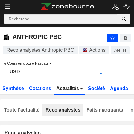
ANTHROPIC PBC
-
$
-
ANTHROPIC PBC
Reco analystes Anthropic PBC
Actions
ANTH
Cours en clôture
Nasdaq
USD
-
-
Synthèse
Cotations
Actualités
Société
Agenda
Toute l'actualité
Reco analystes
Faits marquants
In
Reco analystes