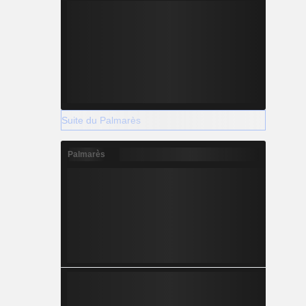
Suite du Palmarès
Palmarès