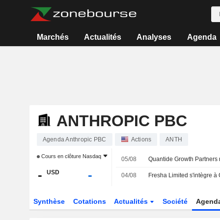
Marchés
Actualités
Analyses
Agenda
ANTHROPIC PBC
Agenda Anthropic PBC
Actions
ANTH
Cours en clôture
Nasdaq
05/08
-
-
USD
04/08
Synthèse
Cotations
Actualités
Société
Agend