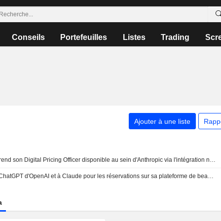
Conseils
Portefeuilles
Listes
Trading
Scr
Ajouter à une liste
Rapp
Quantide Growth Partners rend son Digital Pricing Officer disponible au sein d'Anthropic via l'intégration native du Model Context Protocol
Fresha Limited s'intègre à ChatGPT d'OpenAI et à Claude pour les réservations sur sa plateforme de beauté et de bien-être
a