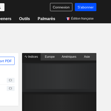
Connexion
S'abonner
eeners
Outils
Palmarès
Édition française
Indices
Europe
Amériques
Asie
ort PDF
CI
CI