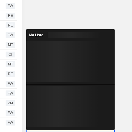
FW
RE
RE
FW
Ma Liste
MT
CI
MT
RE
FW
FW
ZM
FW
FW