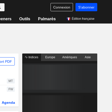
Connexion
S'abonner
eeners
Outils
Palmarès
Édition française
Indices
Europe
Amériques
Asie
ort PDF
MT
FW
Agenda
Secteur
Dérivés
Fonds et ETFs