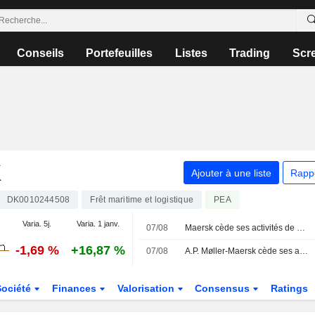
Conseils
Portefeuilles
Listes
Trading
Scr
K
Ajouter à une liste
Rapp
DK0010244508
Frêt maritime et logistique
PEA
Varia. 5j.
Varia. 1 janv.
07/08
Maersk cède ses activités de sécurité et de formation à OpenGate Capital
-1,69 %
+16,87 %
07/08
A.P. Møller-Maersk cède ses activités de formation à Open Gate Capital
Société
Finances
Valorisation
Consensus
Ratings