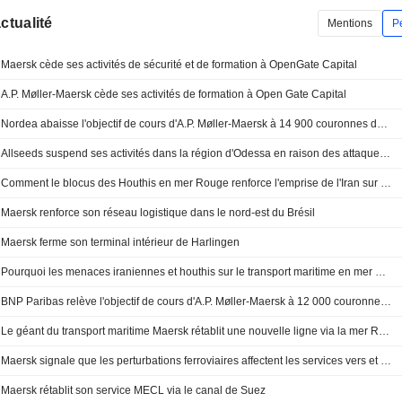
actualité
Mentions
P
Maersk cède ses activités de sécurité et de formation à OpenGate Capital
A.P. Møller-Maersk cède ses activités de formation à Open Gate Capital
Nordea abaisse l'objectif de cours d'A.P. Møller-Maersk à 14 900 couronnes danoises (contre 15 200), réitère sa recommandation à la vente
Allseeds suspend ses activités dans la région d'Odessa en raison des attaques russes
Comment le blocus des Houthis en mer Rouge renforce l'emprise de l'Iran sur l'approvisionnement énergétique mondial
Maersk renforce son réseau logistique dans le nord-est du Brésil
Maersk ferme son terminal intérieur de Harlingen
Pourquoi les menaces iraniennes et houthis sur le transport maritime en mer Rouge pèsent davantage sur le pétrole aujourd'hui
BNP Paribas relève l'objectif de cours d'A.P. Møller-Maersk à 12 000 couronnes danoises (contre 11 000), maintient son opinion à "sous-performance" - BN
Le géant du transport maritime Maersk rétablit une nouvelle ligne via la mer Rouge
Maersk signale que les perturbations ferroviaires affectent les services vers et depuis les ports du nord de l'Allemagne
Maersk rétablit son service MECL via le canal de Suez