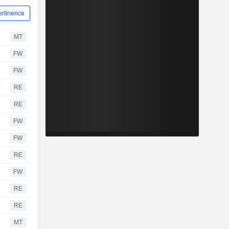
ertinence
MT
FW
FW
RE
RE
FW
FW
RE
FW
RE
RE
MT