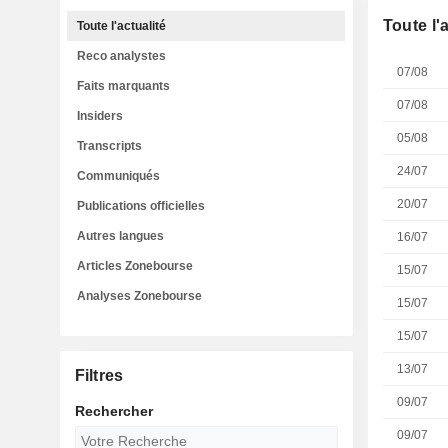
Toute l'
Toute l'actualité
Reco analystes
07/08
Faits marquants
07/08
Insiders
05/08
Transcripts
24/07
Communiqués
20/07
Publications officielles
Autres langues
16/07
Articles Zonebourse
15/07
Analyses Zonebourse
15/07
15/07
13/07
Filtres
09/07
Rechercher
09/07