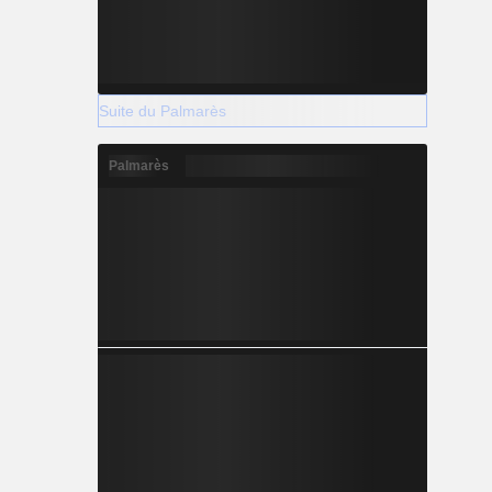
Suite du Palmarès
Palmarès