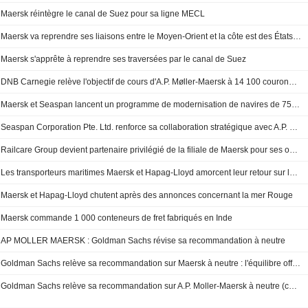
Maersk réintègre le canal de Suez pour sa ligne MECL
Maersk va reprendre ses liaisons entre le Moyen-Orient et la côte est des États-Unis via le canal de Suez
Maersk s'apprête à reprendre ses traversées par le canal de Suez
DNB Carnegie relève l'objectif de cours d'A.P. Møller-Maersk à 14 100 couronnes danoises (contre 12 400), maintient sa recommandation à la vente
Maersk et Seaspan lancent un programme de modernisation de navires de 75 millions de dollars
Seaspan Corporation Pte. Ltd. renforce sa collaboration stratégique avec A.P. Moller - Maersk (Maersk)
Railcare Group devient partenaire privilégié de la filiale de Maersk pour ses opérations de transport ferroviaire en Suède
Les transporteurs maritimes Maersk et Hapag-Lloyd amorcent leur retour sur la route commerciale du canal de Suez
Maersk et Hapag-Lloyd chutent après des annonces concernant la mer Rouge
Maersk commande 1 000 conteneurs de fret fabriqués en Inde
AP MOLLER MAERSK : Goldman Sachs révise sa recommandation à neutre
Goldman Sachs relève sa recommandation sur Maersk à neutre : l'équilibre offre-demande s'améliore
Goldman Sachs relève sa recommandation sur A.P. Moller-Maersk à neutre (contre vendre), objectif de cours à 16 000 couronnes danoises - BN