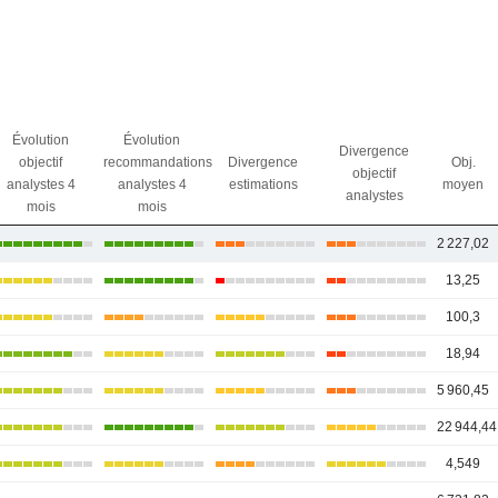
Évolution
Évolution
Divergence
objectif
recommandations
Divergence
Obj.
objectif
analystes 4
analystes 4
estimations
moyen
analystes
mois
mois
2 227,02
13,25
100,3
18,94
5 960,45
22 944,44
4,549