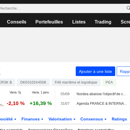
Conseils
Portefeuilles
Listes
Trading
Scr
K
Ajouter à une liste
Rapp
ERSK B
DK0010244508
Frêt maritime et logistique
PEA
Varia. 5j.
Varia. 1 janv.
05/08
Nordea abaisse l'objectif de cours d'A.P. Møller-Maersk à 14 900 couronnes danoises (contre 15 200), réitère sa recommandation à la vente
-2,10 %
+16,39 %
31/07
Agenda FRANCE & INTERNATIONAL - Semaine du 3 août
Société
Finances
Valorisation
Consensus
Ratings