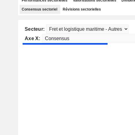
Performances sectorielles
Valorisations sectorielles
Dividen
Consensus sectoriel
Révisions sectorielles
Secteur:
Axe X: