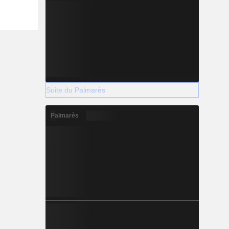
Suite du Palmarès
Palmarès