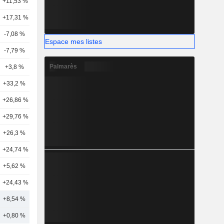
+11,53 %
11
+17,31 %
16
-7,08 %
5
Espace mes listes
-7,79 %
11
Palmarès
+3,8 %
4
+33,2 %
9
+26,86 %
3
+29,76 %
5
+26,3 %
2
+24,74 %
2
+5,62 %
5
+24,43 %
3
+8,54 %
8
+0,80 %
10