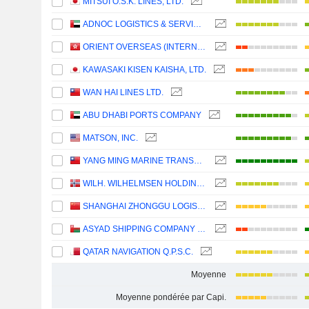
MITSUI O.S.K. LINES, LTD.
ADNOC LOGISTICS & SERVICES PLC
ORIENT OVERSEAS (INTERNATIONAL) LIMITED
KAWASAKI KISEN KAISHA, LTD.
WAN HAI LINES LTD.
ABU DHABI PORTS COMPANY
MATSON, INC.
YANG MING MARINE TRANSPORT CORPORATION
WILH. WILHELMSEN HOLDING ASA
SHANGHAI ZHONGGU LOGISTICS CO., LTD.
ASYAD SHIPPING COMPANY SAOG
QATAR NAVIGATION Q.P.S.C.
Moyenne
Moyenne pondérée par Capi.