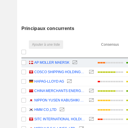
Principaux concurrents
Ajouter à une liste
Consensus
AP MOLLER MAERSK
COSCO SHIPPING HOLDINGS CO., LTD.
HAPAG-LLOYD AG
CHINA MERCHANTS ENERGY SHIPPING CO., LTD.
NIPPON YUSEN KABUSHIKI KAISHA
HMM CO.,LTD
SITC INTERNATIONAL HOLDINGS COMPANY LIMITED