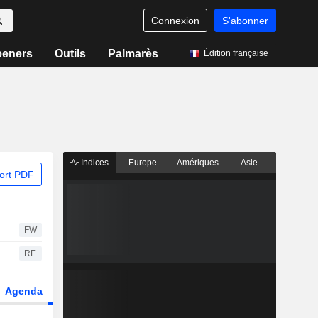
Connexion
S'abonner
eeners
Outils
Palmarès
Édition française
Indices
Europe
Amériques
Asie
ort PDF
FW
RE
Agenda
Secteur
Dérivés
Fonds et ETFs