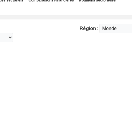
des sectoriels
Comparaisons Financières
Notations sectorielles
Région: