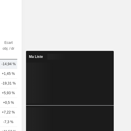
Ecart
Nbr
obj. / dr
d'analystes
Ma Liste
-14,94 %
19
+1,45 %
10
-19,31 %
10
+5,93 %
5
+0,5 %
11
+7,22 %
9
-7,3 %
7