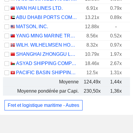
WAN HAI LINES LTD.
6.91x
0.79x
ABU DHABI PORTS COMPANY
13.21x
0.89x
MATSON, INC.
12.88x
-
YANG MING MARINE TRANSPORT CORPORATION
8.56x
0.52x
WILH. WILHELMSEN HOLDING ASA
8.32x
0.97x
SHANGHAI ZHONGGU LOGISTICS CO., LTD.
10.79x
1.97x
ASYAD SHIPPING COMPANY SAOG
18.46x
2.67x
PACIFIC BASIN SHIPPING LIMITED
12.5x
1.31x
Moyenne
124,49x
1,44x
Moyenne pondérée par Capi.
230,50x
1,36x
Fret et logistique maritime - Autres