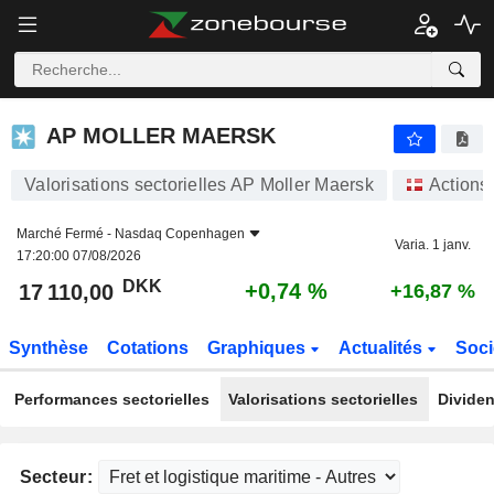
AP MOLLER MAERSK
17 110,00
kr
+0,74 %
AP MOLLER MAERSK
Valorisations sectorielles AP Moller Maersk
Actions
Marché Fermé -
Nasdaq Copenhagen
Varia. 1 janv.
17:20:00 07/08/2026
DKK
+0,74 %
17 110,00
+16,87 %
Synthèse
Cotations
Graphiques
Actualités
Soci
Performances sectorielles
Valorisations sectorielles
Dividen
Secteur: