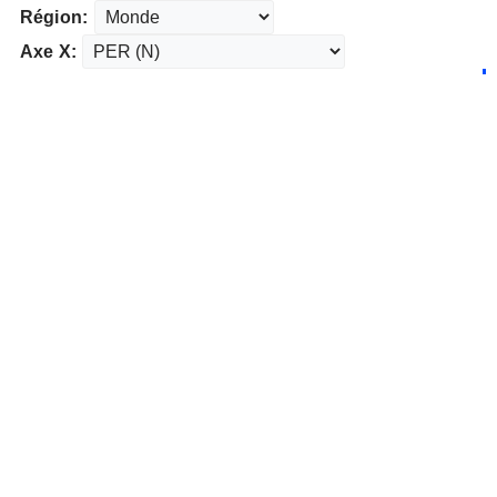
Région:
Axe X: