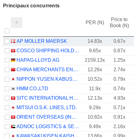
Principaux concurrents
Price to
PER (N)
Book (N)
AP MOLLER MAERSK
14.83x
0.67x
COSCO SHIPPING HOLDINGS CO., LTD.
9.65x
0.87x
HAPAG-LLOYD AG
2159.13x
1.25x
CHINA MERCHANTS ENERGY SHIPPING CO., LTD.
12.26x
2.74x
NIPPON YUSEN KABUSHIKI KAISHA
10.52x
0.79x
HMM CO.,LTD
11.9x
0.74x
SITC INTERNATIONAL HOLDINGS COMPANY LIMITED
12.13x
4.93x
MITSUI O.S.K. LINES, LTD.
9.29x
0.71x
ORIENT OVERSEAS (INTERNATIONAL) LIMITED
10.82x
0.91x
ADNOC LOGISTICS & SERVICES PLC
9.49x
2.16x
KAWASAKI KISEN KAISHA, LTD.
13.66x
0.99x