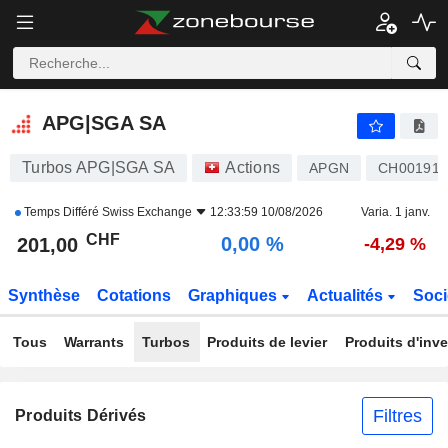
APG|SGA SA
201,00
CHF
0,00 %
APG|SGA SA
Turbos APG|SGA SA
Actions
APGN
CH001910
Temps Différé
Swiss Exchange
12:33:59 10/08/2026
Varia. 1 janv.
CHF
0,00 %
201,00
-4,29 %
Synthèse
Cotations
Graphiques
Actualités
Soci
Tous
Warrants
Turbos
Produits de levier
Produits d'inv
Filtres
Produits Dérivés