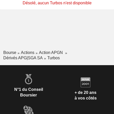
Désolé, aucun Turbos n'est disponible
Bourse
Actions
Action APGN
Dérivés APG|SGA SA
Turbos
N°1 du Conseil
+ de 20 ans
Boursier
à vos côtés