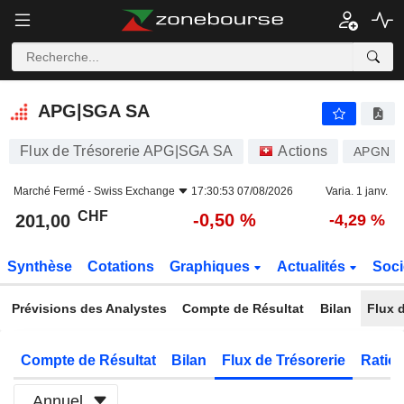
APG|SGA SA
201,00
CHF
-0,50 %
APG|SGA SA
Flux de Trésorerie APG|SGA SA
Actions
APGN
Marché Fermé -
Swiss Exchange
17:30:53 07/08/2026
Varia. 1 janv.
CHF
-0,50 %
201,00
-4,29 %
Synthèse
Cotations
Graphiques
Actualités
Soci
Prévisions des Analystes
Compte de Résultat
Bilan
Flux d
Compte de Résultat
Bilan
Flux de Trésorerie
Ratios
Annuel