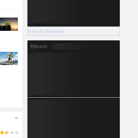
Suite du Palmarès
Palmarès