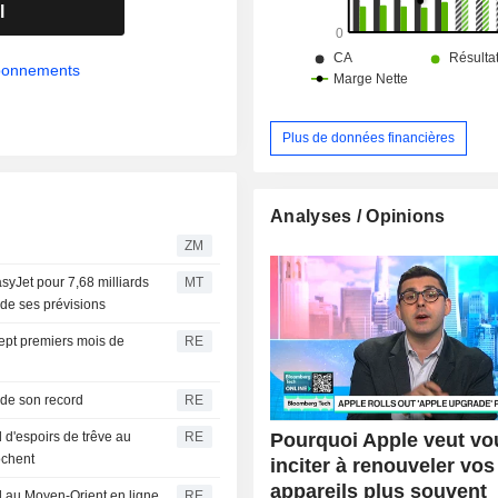
l
abonnements
Plus de données financières
Analyses / Opinions
ZM
asyJet pour 7,68 milliards
MT
 de ses prévisions
 sept premiers mois de
RE
 de son record
RE
Pourquoi Apple veut vo
 d'espoirs de trêve au
RE
ochent
inciter à renouveler vos
appareils plus souvent
rd au Moyen-Orient en ligne
RE