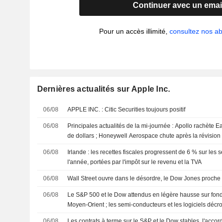
Continuer avec un emai
Pour un accès illimité,
consultez nos 
Dernières actualités sur Apple Inc.
06/08
APPLE INC. : Citic Securities toujours positif
06/08
Principales actualités de la mi-journée : Apollo rachète E
de dollars ; Honeywell Aerospace chute après la révision
06/08
Irlande : les recettes fiscales progressent de 6 % sur les
l'année, portées par l'impôt sur le revenu et la TVA
06/08
Wall Street ouvre dans le désordre, le Dow Jones proche
06/08
Le S&P 500 et le Dow attendus en légère hausse sur fond
Moyen-Orient ; les semi-conducteurs et les logiciels décr
06/08
Les contrats à terme sur le S&P et le Dow stables, l'acco