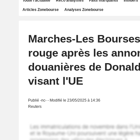
Toute l'actualité
Reco analystes
Faits marquants
Insiders
Articles Zonebourse
Analyses Zonebourse
Marches-Les Bourses 
rouge après les anno
douanières de Donal
visant l'UE
Publié -nc- - Modifié le 23/05/2025 à 14:36
Reuters