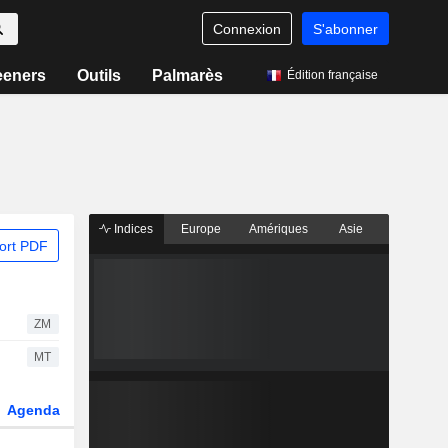
Connexion
S'abonner
eeners
Outils
Palmarès
Édition française
Indices
Europe
Amériques
Asie
ort PDF
ZM
MT
Agenda
Secteur
Dérivés
Fonds et ETFs