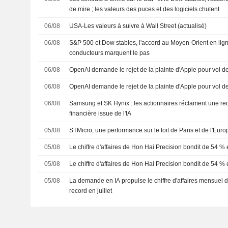
de mire ; les valeurs des puces et des logiciels chutent
06/08
USA-Les valeurs à suivre à Wall Street (actualisé)
06/08
S&P 500 et Dow stables, l'accord au Moyen-Orient en lign
conducteurs marquent le pas
06/08
OpenAI demande le rejet de la plainte d'Apple pour vol 
06/08
OpenAI demande le rejet de la plainte d'Apple pour vol 
06/08
Samsung et SK Hynix : les actionnaires réclament une red
financière issue de l'IA
05/08
STMicro, une performance sur le toit de Paris et de l'Euro
05/08
Le chiffre d'affaires de Hon Hai Precision bondit de 54 % e
05/08
Le chiffre d'affaires de Hon Hai Precision bondit de 54 % e
05/08
La demande en IA propulse le chiffre d'affaires mensuel
record en juillet