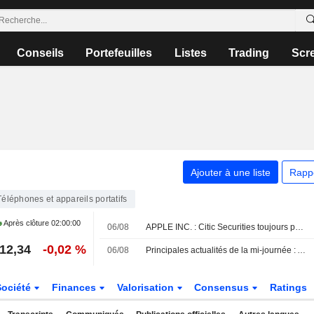
Conseils
Portefeuilles
Listes
Trading
Scr
Ajouter à une liste
Rapp
Téléphones et appareils portatifs
Après clôture
02:00:00
06/08
APPLE INC. : Citic Securities toujours positif
12,34
-0,02 %
06/08
Principales actualités de la mi-journée : Apollo rachète EasyJet pour 7,68 milliards de dollars ; Honeywell Aerospace chute après la révision de ses prévisions
Société
Finances
Valorisation
Consensus
Ratings