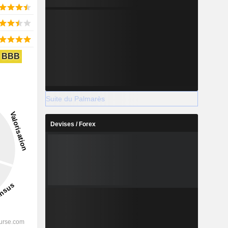
BBB
Suite du Palmarès
Devises / Forex