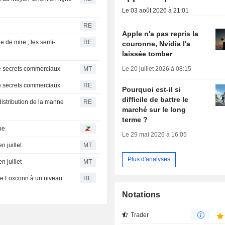
Le 03 août 2026 à 21:01
RE
Apple n'a pas repris la
e de mire ; les semi-
RE
couronne, Nvidia l'a
laissée tomber
Le 20 juillet 2026 à 08:15
de secrets commerciaux
MT
de secrets commerciaux
RE
Pourquoi est-il si
difficile de battre le
istribution de la manne
RE
marché sur le long
terme ?
pe
Le 29 mai 2026 à 16:05
n juillet
MT
Plus d'analyses
n juillet
MT
 de Foxconn à un niveau
RE
Notations
Trader