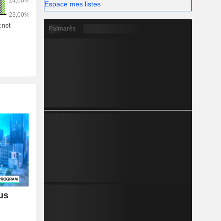
Espace mes listes
Palmarès
us