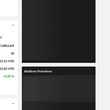
s
at
CUMULER
46
12,41
USD
22,82
USD
Matières Premières
+3,33 %