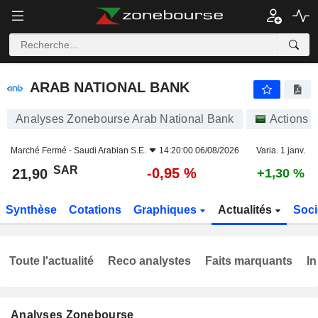
ARAB NATIONAL BANK
21,90
﷼
-0,95 %
ARAB NATIONAL BANK
Analyses Zonebourse Arab National Bank
Actions
Marché Fermé -
Saudi Arabian S.E.
14:20:00 06/08/2026
Varia. 1 janv.
SAR
-0,95 %
21,90
+1,30 %
Synthèse
Cotations
Graphiques
Actualités
Soci
Toute l'actualité
Reco analystes
Faits marquants
In
Analyses Zonebourse