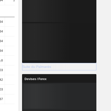
94
268,96
1,34 k
1,08 k
34
0,3
-
-
34
0,3
-
-
34
0,3
-
-
34
0,3
-
-
,6
52,99
54,67
60,88
Suite du Palmarès
,03
-0,01
-
-
Devises / Forex
42
2,94
-6,51
-3,46
,03
-0,01
-
-
37
2,94
-6,53
-3,51