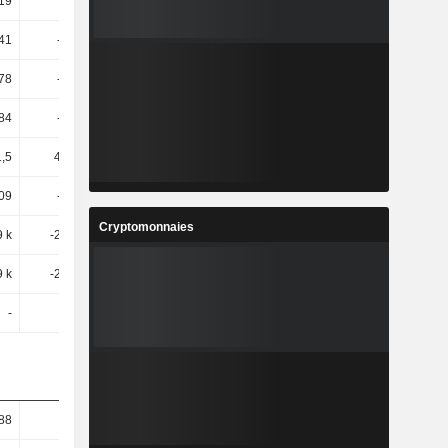
,19
-
-
-
,41
-19,07
15,24
36,42
,78
-30,28
11,11
17,73
,84
-30,28
11,15
17,74
,5
453,02
-85,56
-1,15 k
09
-82,58
-14,13
624,36
Cryptomonnaies
9 k
-257,42
-29,99
344,6
9 k
-257,42
-29,99
344,6
-
-
-
-
,88
17,92
-19,34
31,4