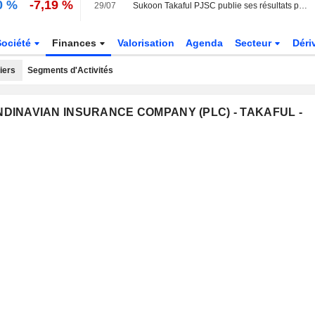
0 %
-7,19 %
29/07
Sukoon Takaful PJSC publie ses résultats pour le deuxième trimestre et le premier semestre clos le 30 juin 2026
Société
Finances
Valorisation
Agenda
Secteur
Déri
iers
Segments d'Activités
CANDINAVIAN INSURANCE COMPANY (PLC) - TAKAFUL -