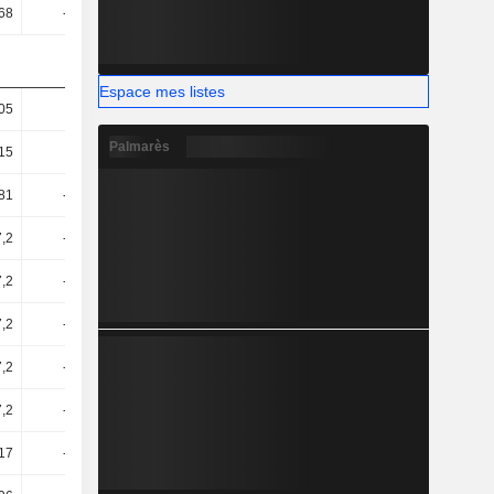
,68
-35,86
10,26
16,65
Espace mes listes
,05
-32,1
51,33
50,89
Palmarès
15
17,86
28,99
24,23
,81
-49,68
22,82
26,97
7,2
-49,97
22,54
26,8
7,2
-49,97
22,34
26,65
7,2
-54,58
20,35
22,91
7,2
-54,58
20,35
22,91
7,2
-54,58
20,35
22,91
17
-31,23
13,96
16,66