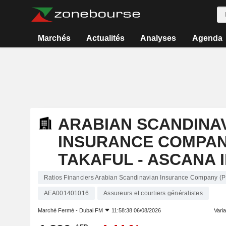
Marchés
Actualités
Analyses
Agenda
ARABIAN SCANDINA
INSURANCE COMPANY
TAKAFUL - ASCANA 
Ratios Financiers Arabian Scandinavian Insurance Company (P
AEA001401016
Assureurs et courtiers généralistes
Marché Fermé -
Dubai FM
11:58:38 06/08/2026
Varia