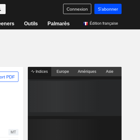
Connexion
S'abonner
eeners
Outils
Palmarès
Édition française
Indices
Europe
Amériques
Asie
ort PDF
MT