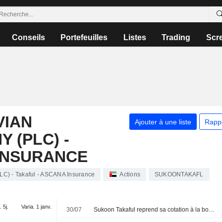
Conseils
Portefeuilles
Listes
Trading
Scr
VIAN
Ajouter à une liste
Rapp
 (PLC) -
INSURANCE
LC) - Takaful - ASCANA Insurance
Actions
SUKOONTAKAFL
. 5j.
Varia. 1 janv.
30/07
Sukoon Takaful reprend sa cotation à la bourse de Dubaï