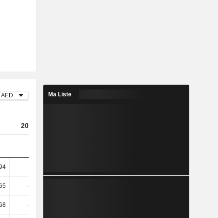
Ma Liste
AED
2023
2024
2025
,94
-10,5
3,25
5,05
,65
-20,45
7,03
12,1
,68
-35,86
10,26
16,65