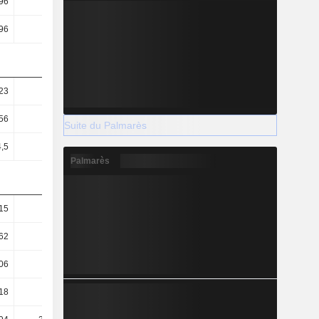
96
16,28
14,09
38,13
96
16,28
14,09
38,13
23
0,34
0,23
0,3
56
93,72
130,22
359,2
Suite du Palmarès
4,5
-
-
-
Palmarès
15
1,75
1,29
1,09
62
1,54
0,91
0,75
,06
-0,32
-0,04
0,27
18
-
-
-