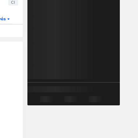
CI
vés