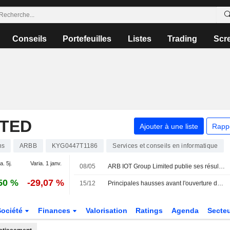
Conseils
Portefeuilles
Listes
Trading
Scr
ITED
Ajouter à une liste
Rapp
ns
ARBB
KYG0447T1186
Services et conseils en informatique
a. 5j.
Varia. 1 janv.
08/05
ARB IOT Group Limited publie ses résultats pour le semestre clos le 31 décembre 2025
50 %
-29,07 %
15/12
Principales hausses avant l'ouverture du marché
Société
Finances
Valorisation
Ratings
Agenda
Secte