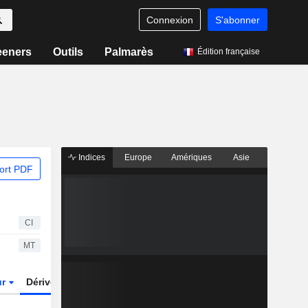
Connexion
S'abonner
eeners
Outils
Palmarès
Édition française
Indices
Europe
Amériques
Asie
ort PDF
CI
MT
ur
Dérivés