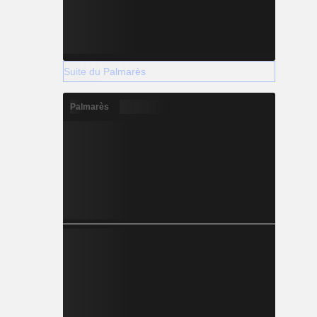
Suite du Palmarès
Palmarès