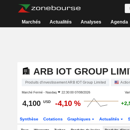
Marchés
Actualités
Analyses
Agenda
ARB IOT GROUP LIM
Produits d'investissement ARB IOT Group Limited
Actio
Marché Fermé -
Nasdaq
22:30:00 07/08/2026
Vari
4,100
-4,10 %
USD
+2,
Synthèse
Cotations
Graphiques
Actualités