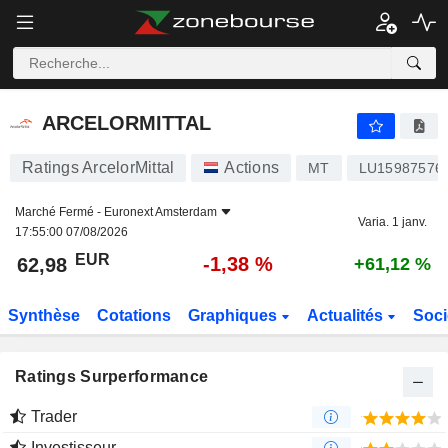
ARCELORMITTAL
62,98
€
-1,38 %
ARCELORMITTAL
Ratings ArcelorMittal
Actions
MT
LU15987576
Marché Fermé -
Euronext Amsterdam
Varia. 1 janv.
17:55:00 07/08/2026
EUR
-1,38 %
62,98
+61,12 %
Synthèse
Cotations
Graphiques
Actualités
Soci
Ratings Surperformance
Trader
Investisseur