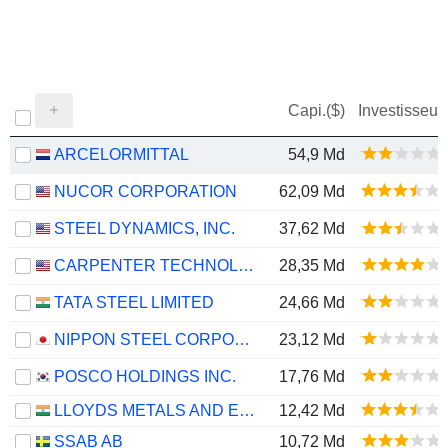
Capi.($)
Investisseur
ARCELORMITTAL
54,9 Md
NUCOR CORPORATION
62,09 Md
STEEL DYNAMICS, INC.
37,62 Md
CARPENTER TECHNOLOGY CORPORATION
28,35 Md
TATA STEEL LIMITED
24,66 Md
NIPPON STEEL CORPORATION
23,12 Md
POSCO HOLDINGS INC.
17,76 Md
LLOYDS METALS AND ENERGY LIMITED
12,42 Md
SSAB AB
10,72 Md