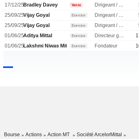
17/12/25
Bradley Davey
Dirigeant / cadre principal
Vente
25/09/25
Vijay Goyal
Dirigeant / cadre principal
Exercice
25/09/25
Vijay Goyal
Dirigeant / cadre principal
Exercice
01/06/25
Aditya Mittal
Directeur general
1
Exercice
01/06/25
Lakshmi Niwas Mittal
Fondateur
1
Exercice
Bourse
Actions
Action MT
Société ArcelorMittal