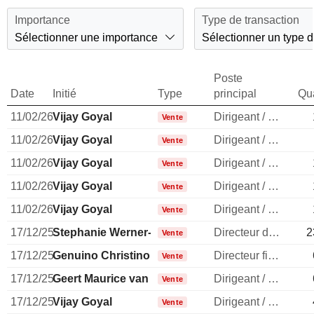
Importance
Type de transaction
Sélectionner une importance
Sélectionner un type d
Poste
Date
Initié
Type
principal
Qua
11/02/26
Vijay Goyal
Dirigeant / cadre principal
Vente
11/02/26
Vijay Goyal
Dirigeant / cadre principal
Vente
11/02/26
Vijay Goyal
Dirigeant / cadre principal
Vente
11/02/26
Vijay Goyal
Dirigeant / cadre principal
Vente
11/02/26
Vijay Goyal
Dirigeant / cadre principal
Vente
17/12/25
Stephanie Werner-Dietz
Directeur des ressources humaines
2
Vente
17/12/25
Genuino Christino
Directeur financier
Vente
17/12/25
Geert Maurice van Poelvoorde
Dirigeant / cadre principal
Vente
17/12/25
Vijay Goyal
Dirigeant / cadre principal
Vente