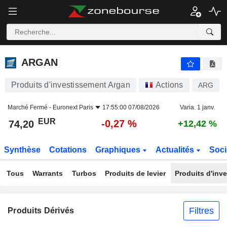
ARGAN
74,20
€
-0,27 %
ARGAN
Produits d'investissement Argan
Actions
ARG
Marché Fermé -
Euronext Paris
17:55:00 07/08/2026
Varia. 1 janv.
EUR
-0,27 %
74,20
+12,42 %
Synthèse
Cotations
Graphiques
Actualités
Soci
Tous
Warrants
Turbos
Produits de levier
Produits d'inv
Filtres
Produits Dérivés