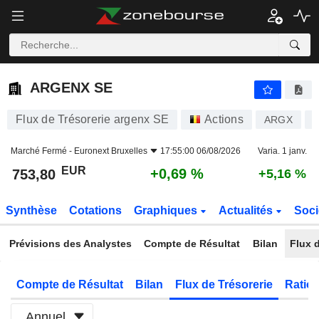
ARGENX SE
753,80
€
+0,69 %
ARGENX SE
Flux de Trésorerie argenx SE
Actions
ARGX
Marché Fermé -
Euronext Bruxelles
17:55:00 06/08/2026
Varia. 1 janv.
EUR
+0,69 %
753,80
+5,16 %
Synthèse
Cotations
Graphiques
Actualités
Soci
Prévisions des Analystes
Compte de Résultat
Bilan
Flux d
Compte de Résultat
Bilan
Flux de Trésorerie
Ratios
Annuel