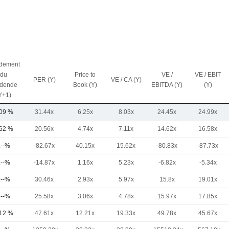
dement
du
Price to
VE /
VE / EBIT
PER (Y)
VE / CA (Y)
idende
Book (Y)
EBITDA (Y)
(Y)
Y+1)
,09 %
31.44x
6.25x
8.03x
24.45x
24.99x
,62 %
20.56x
4.74x
7.11x
14.62x
16.58x
.--%
-82.67x
40.15x
15.62x
-80.83x
-87.73x
.--%
-14.87x
1.16x
5.23x
-6.82x
-5.34x
.--%
30.46x
2.93x
5.97x
15.8x
19.01x
.--%
25.58x
3.06x
4.78x
15.97x
17.85x
,12 %
47.61x
12.21x
19.33x
49.78x
45.67x