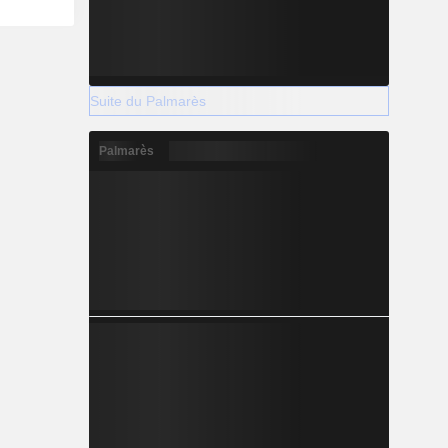
Suite du Palmarès
Palmarès