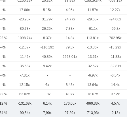
.--%
-1250.29x
20.32x
38.99x
-15519.34x
-567.19x
.--%
17.06x
5.15x
4.95x
11.57x
12.27x
.--%
-23.95x
31.79x
24.77x
-29.65x
-24.06x
.--%
-80.78x
26.25x
7.38x
-61.1x
-59.8x
,02 %
-1098.74x
8.37x
14.8x
113.81x
702.95x
.--%
-12.37x
-116.19x
79.3x
-13.36x
-13.29x
.--%
-11.46x
40.89x
2568.01x
-13.61x
-11.83x
.--%
-35.68x
9.42x
-
-32.52x
-32.81x
.--%
-7.31x
-
-
-6.97x
-6.54x
.--%
12.15x
6x
8.48x
13.64x
14.4x
,22 %
63.02x
1.8x
4.07x
18.67x
37.2x
,12 %
-131,68x
6,14x
176,05x
-860,33x
4,57x
,34 %
-90,54x
7,90x
97,29x
-713,93x
-2,13x