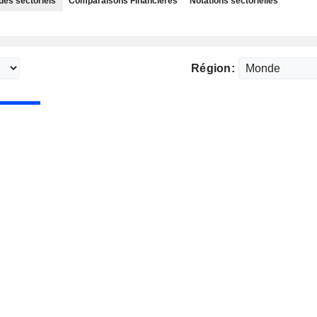
des sectoriels
Comparaisons Financières
Notations sectorielles
Région: