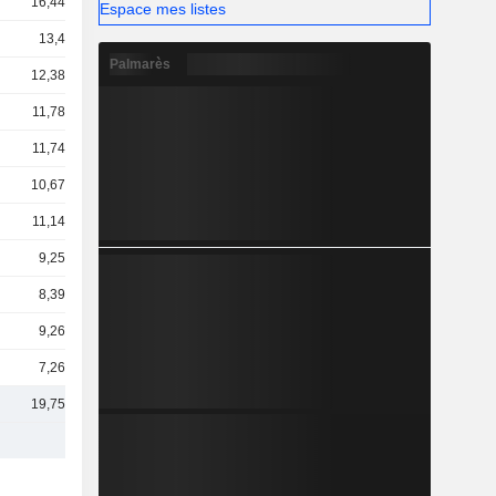
16,44 Md
Espace mes listes
13,4 Md
Palmarès
12,38 Md
11,78 Md
11,74 Md
10,67 Md
11,14 Md
9,25 Md
8,39 Md
9,26 Md
7,26 Md
19,75 Md