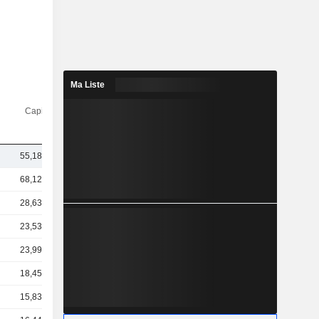
Ma Liste
Capi.($)
55,18 Md
68,12 Md
28,63 Md
23,53 Md
23,99 Md
18,45 Md
15,83 Md