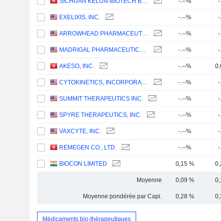
SICHUAN KELUN-BIOTECH BIOPHARMACEUTICAL CO., LTD.
-.--%
-
EXELIXIS, INC.
-.--%
-
ARROWHEAD PHARMACEUTICALS, INC.
-.--%
-
MADRIGAL PHARMACEUTICALS, INC.
-.--%
-
AKESO, INC.
-.--%
0
CYTOKINETICS, INCORPORATED
-.--%
-
SUMMIT THERAPEUTICS INC.
-.--%
-
SPYRE THERAPEUTICS, INC.
-.--%
-
VAXCYTE, INC.
-.--%
-
REMEGEN CO., LTD.
-.--%
-
BIOCON LIMITED
0,15 %
0
Moyenne
0,09 %
0
Moyenne pondérée par Capi.
0,28 %
0
Médicaments bio-thérapeutiques