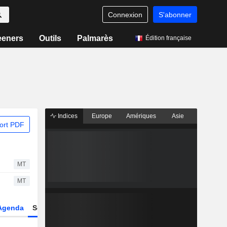
Connexion
S'abonner
eeners
Outils
Palmarès
Édition française
Indices
Europe
Amériques
Asie
ort PDF
MT
MT
Agenda
Secteur
Dérivés
Fonds et ETFs