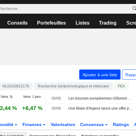
Conseils
Portefeuilles
Listes
Trading
Scr
Ajouter à une liste
Rapp
NL0010832176
Recherche biotechnologique et médicale
PEA
Varia. 5j.
Varia. 1 janv.
06/08
Les bourses européennes clôturent en ordre dispersé, les investisseurs attentifs aux négociations sur l'accord avec l'Iran
2,44 %
+6,47 %
06/08
Une filiale d'Argenx lance une offre publique d'achat sur Forte Biosciences
Société
Finances
Valorisation
Consensus
Ratings