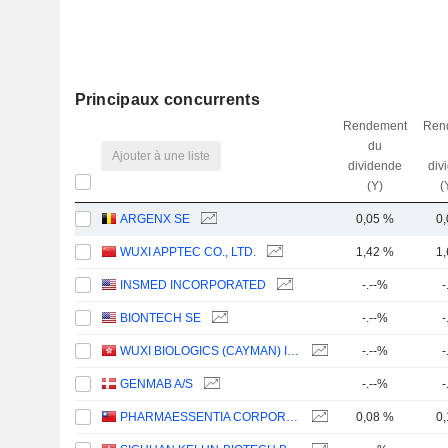
Principaux concurrents
Rendement
Ren
du
Ajouter à une liste
dividende
div
(Y)
(
ARGENX SE
0,05 %
0
WUXI APPTEC CO., LTD.
1,42 %
1
INSMED INCORPORATED
-.--%
-
BIONTECH SE
-.--%
-
WUXI BIOLOGICS (CAYMAN) INC.
-.--%
-
GENMAB A/S
-.--%
-
PHARMAESSENTIA CORPORATION
0,08 %
0