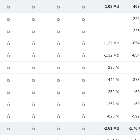
1,08 Md
408
-
225
-
225
-1,32 Md
-854
-1,32 Md
-854
235 M
-444 M
-373
-252 M
-169
-252 M
-169
-825 M
-592
-2,61 Md
-1,76 