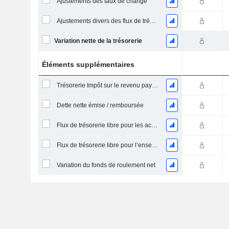
Ajustements des taux de change
Ajustements divers des flux de trésorerie
Variation nette de la trésorerie
Éléments supplémentaires
Trésorerie Impôt sur le revenu payé (remboursement)Impôt effectivement payé (remboursé) sur l’exercice
Dette nette émise / remboursée
Flux de trésorerie libre pour les actionnaires FCFE
Flux de trésorerie libre pour l’ensemble des pourvoyeurs de fonds (créanciers et actionnaires) FCFF
Variation du fonds de roulement net