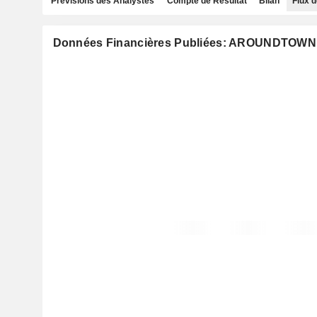
Prévisions des Analystes
Compte de Résultat
Bilan
Flux d
Données Financières Publiées: AROUNDTOWN