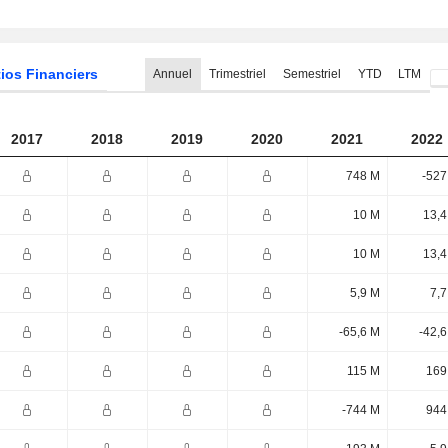
ios Financiers
Annuel
Trimestriel
Semestriel
YTD
LTM
2017
2018
2019
2020
2021
2022
748 M
-527
10 M
13,4
10 M
13,4
5,9 M
7,7
-65,6 M
-42,
115 M
169
-744 M
944