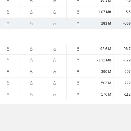
16,1 M
4,9
1,07 Md
-5,
181 M
-568
92,6 M
96,7
-1,32 Md
-629
390 M
607
503 M
722
176 M
-112