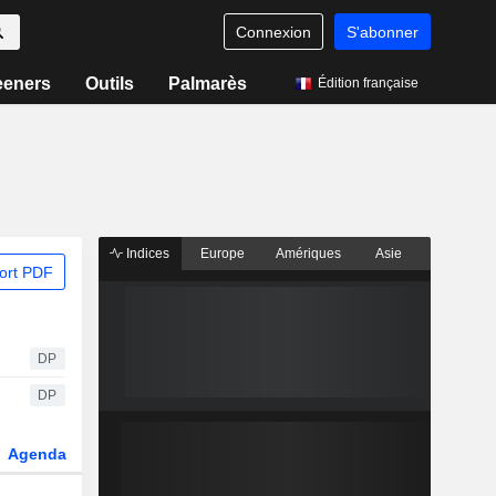
Connexion
S'abonner
eeners
Outils
Palmarès
Édition française
Indices
Europe
Amériques
Asie
ort PDF
DP
DP
Agenda
Secteur
Dérivés
Fonds et ETFs