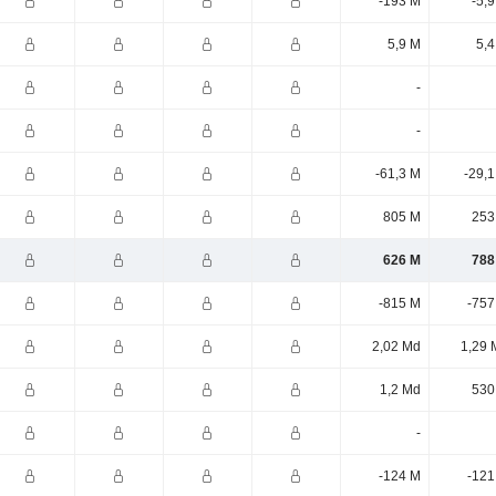
-193 M
-5,
5,9 M
5,4
-
-
-61,3 M
-29,
805 M
253
626 M
788
-815 M
-757
2,02 Md
1,29 
1,2 Md
530
-
-124 M
-121