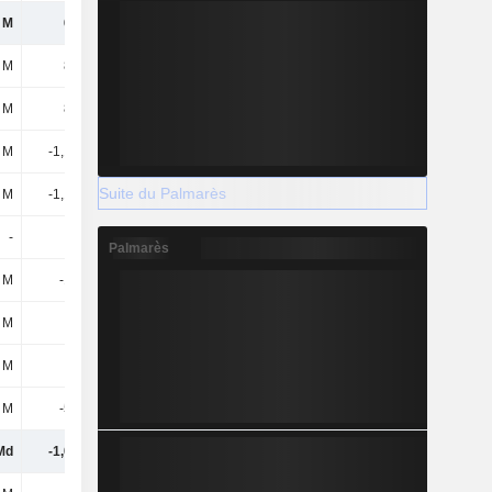
 M
608 M
153 M
186 M
 M
813 M
1,42 Md
3,23 Md
 M
813 M
1,42 Md
3,23 Md
 M
-1,15 Md
-1,21 Md
-2,68 Md
Suite du Palmarès
 M
-1,15 Md
-1,21 Md
-2,68 Md
-
-
-
-
Palmarès
 M
-126 M
-486 M
-871 M
 M
-
-
-
 M
-
-
-
 M
-587 M
-214 M
-185 M
Md
-1,05 Md
-496 M
-505 M