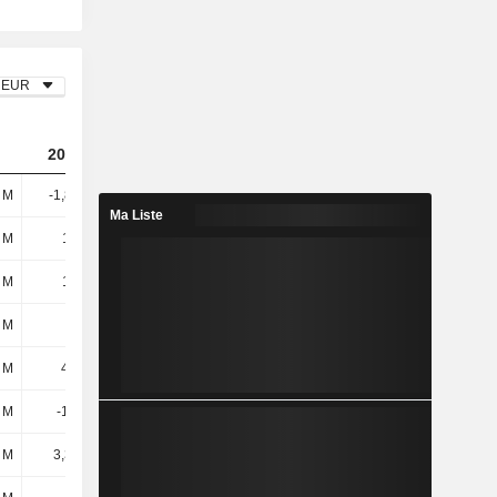
EUR
2023
2024
2025
 M
-1,83 Md
256 M
872 M
Ma Liste
 M
11,1 M
17,4 M
14,1 M
 M
11,1 M
17,4 M
14,1 M
 M
6,8 M
2,8 M
3,6 M
6 M
42,7 M
-1,8 M
8,6 M
 M
-14,8 M
800 k
30,2 M
 M
3,31 Md
173 M
-155 M