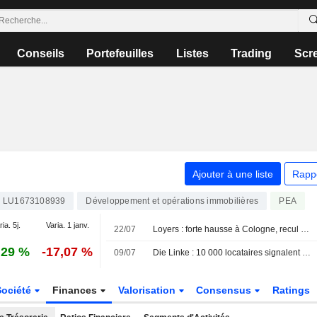
Conseils
Portefeuilles
Listes
Trading
Scr
Ajouter à une liste
Rapp
LU1673108939
Développement et opérations immobilières
PEA
ia. 5j.
Varia. 1 janv.
22/07
Loyers : forte hausse à Cologne, recul à Berlin
,29 %
-17,07 %
09/07
Die Linke : 10 000 locataires signalent des loyers usuraires aux autorités via une application
Société
Finances
Valorisation
Consensus
Ratings