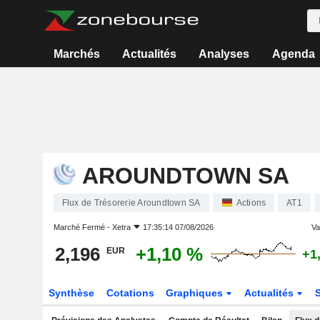
Marchés
Actualités
Analyses
Agenda
AROUNDTOWN SA
Flux de Trésorerie Aroundtown SA
Actions
AT1
Marché Fermé -
Xetra
17:35:14 07/08/2026
Var
2,196
+1,10 %
EUR
+1
Synthèse
Cotations
Graphiques
Actualités