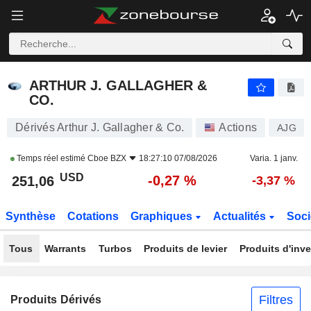
ARTHUR J. GALLAGHER & CO.
251,06
$
-0,27 %
ARTHUR J. GALLAGHER &
CO.
Dérivés Arthur J. Gallagher & Co.
Actions
AJG
Temps réel estimé
Cboe BZX
18:27:10 07/08/2026
Varia. 1 janv.
USD
-0,27 %
251,06
-3,37 %
Synthèse
Cotations
Graphiques
Actualités
Soci
Tous
Warrants
Turbos
Produits de levier
Produits d'inv
Filtres
Produits Dérivés