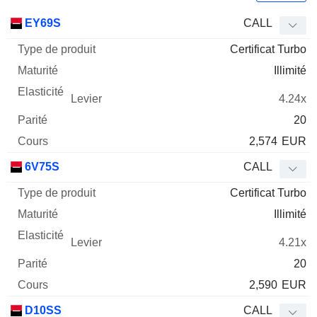
Type
EY69S
CALL
de
Certificat Turbo
Mnemo
Type
produit
Maturité
Elasticité
Levier
Parité
Co
Illimité
4.24x
20
2,574
EUR
6V75S
CALL
Certificat Turbo
Illimité
4.21x
20
2,590
EUR
D10SS
CALL