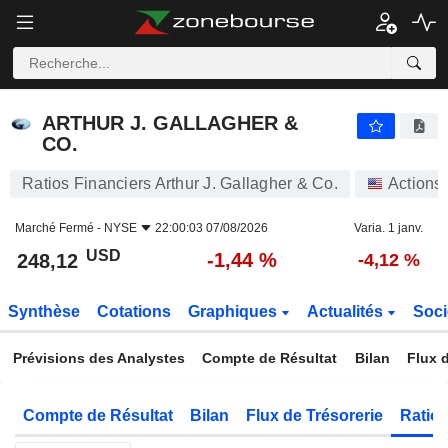
ARTHUR J. GALLAGHER & CO.
248,12
$
-1,44 %
ARTHUR J. GALLAGHER &
CO.
Ratios Financiers Arthur J. Gallagher & Co.
Actions
Marché Fermé -
NYSE
22:00:03 07/08/2026
Varia. 1 janv.
USD
-1,44 %
248,12
-4,12 %
Synthèse
Cotations
Graphiques
Actualités
Soci
Prévisions des Analystes
Compte de Résultat
Bilan
Flux d
Compte de Résultat
Bilan
Flux de Trésorerie
Ratios