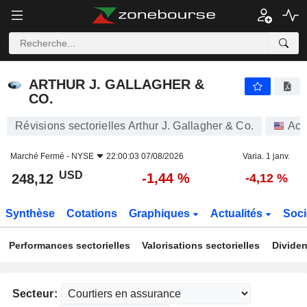
ARTHUR J. GALLAGHER & CO.
248,12
$
-1,44 %
ARTHUR J. GALLAGHER &
CO.
Révisions sectorielles Arthur J. Gallagher & Co.
Act
Marché Fermé -
NYSE
22:00:03 07/08/2026
Varia. 1 janv.
USD
-1,44 %
248,12
-4,12 %
Synthèse
Cotations
Graphiques
Actualités
Soci
Performances sectorielles
Valorisations sectorielles
Dividen
Secteur: