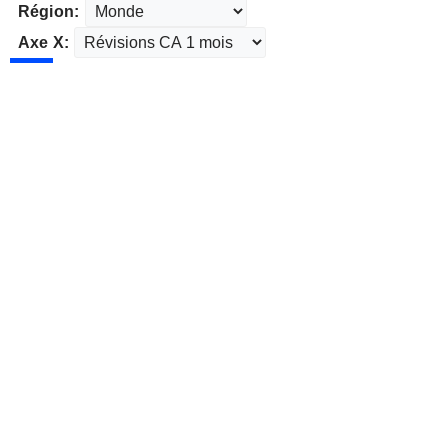
Région:
Axe X: