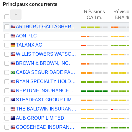
Principaux concurrents
Révisions
Révision
CA 1m.
BNA 4m
ARTHUR J. GALLAGHER & CO.
AON PLC
TALANX AG
WILLIS TOWERS WATSON PUBLIC LIMITED COMPANY
BROWN & BROWN, INC.
CAIXA SEGURIDADE PARTICIPAÇÕES S.A.
RYAN SPECIALTY HOLDINGS, INC.
NEPTUNE INSURANCE HOLDINGS INC.
STEADFAST GROUP LIMITED
THE BALDWIN INSURANCE GROUP, INC.
AUB GROUP LIMITED
GOOSEHEAD INSURANCE, INC.