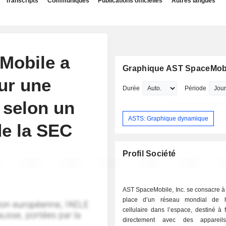
Transcripts
Communiqués
Publications officielles
Autres langues
eMobile a
Graphique AST SpaceMobil
ur une
Durée
Période
, selon un
ASTS: Graphique dynamique
de la SEC
Profil Société
AST SpaceMobile, Inc. se consacre à
place d’un réseau mondial de h
cellulaire dans l’espace, destiné à 
directement avec des appareil