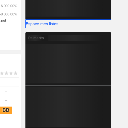
Espace mes listes
Palmarès
-
-
-
BB