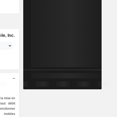
e, Inc.
 la mise en
aut débit
fonctionner
s mobiles