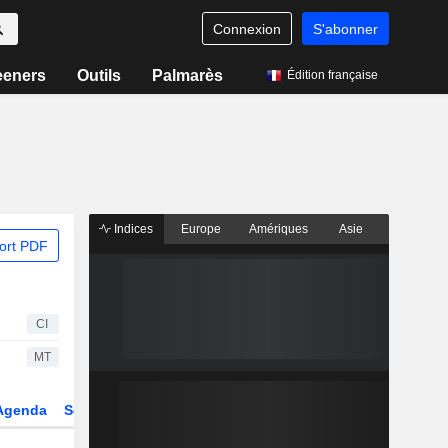
Connexion
S'abonner
eeners
Outils
Palmarès
Édition française
Indices
Europe
Amériques
Asie
ort PDF
CI
MT
Agenda
Secteur
Dérivés
Fonds et ETFs