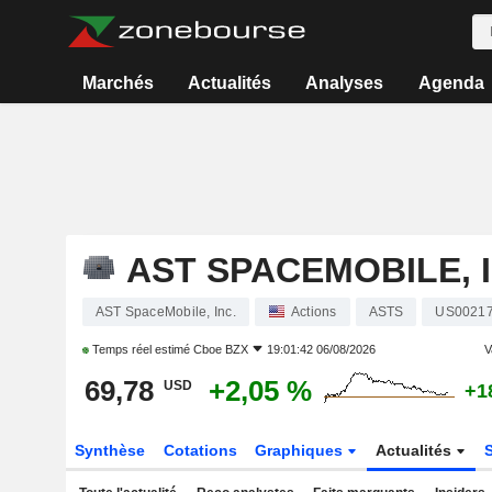
Marchés
Actualités
Analyses
Agenda
AST SPACEMOBILE, I
AST SpaceMobile, Inc.
Actions
ASTS
US0021
Temps réel estimé
Cboe BZX
19:01:42 06/08/2026
V
69,78
+2,05 %
USD
+1
Synthèse
Cotations
Graphiques
Actualités