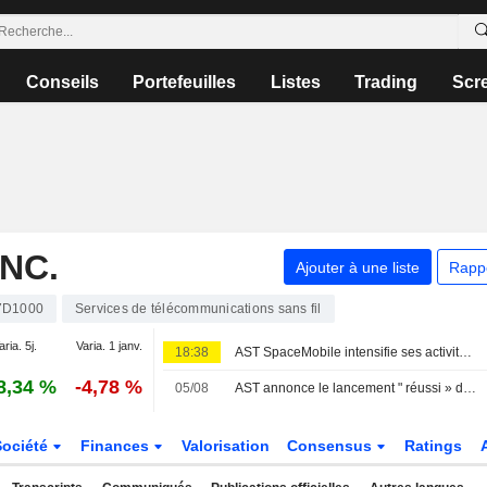
Conseils
Portefeuilles
Listes
Trading
Scr
NC.
Ajouter à une liste
Rapp
7D1000
Services de télécommunications sans fil
aria. 5j.
Varia. 1 janv.
18:38
AST SpaceMobile intensifie ses activités pour accélérer la connectivité haut débit cellulaire par satellite en Europe
8,34 %
-4,78 %
05/08
AST annonce le lancement " réussi » de trois satellites BlueBird
Société
Finances
Valorisation
Consensus
Ratings