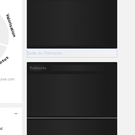
Suite du Palmarès
Palmarès
s
at