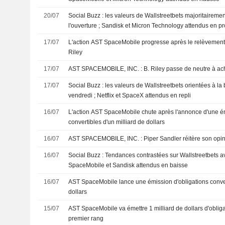
20/07
Social Buzz : les valeurs de Wallstreetbets majoritaireme
l'ouverture ; Sandisk et Micron Technology attendus en p
17/07
L'action AST SpaceMobile progresse après le relèvemen
Riley
17/07
AST SPACEMOBILE, INC. : B. Riley passe de neutre à 
17/07
Social Buzz : les valeurs de Wallstreetbets orientées à l
vendredi ; Netflix et SpaceX attendus en repli
16/07
L'action AST SpaceMobile chute après l'annonce d'une ém
convertibles d'un milliard de dollars
16/07
AST SPACEMOBILE, INC. : Piper Sandler réitère
16/07
Social Buzz : Tendances contrastées sur Wallstreetbets av
SpaceMobile et Sandisk attendus en baisse
16/07
AST SpaceMobile lance une émission d'obligations conver
dollars
15/07
AST SpaceMobile va émettre 1 milliard de dollars d'obliga
premier rang