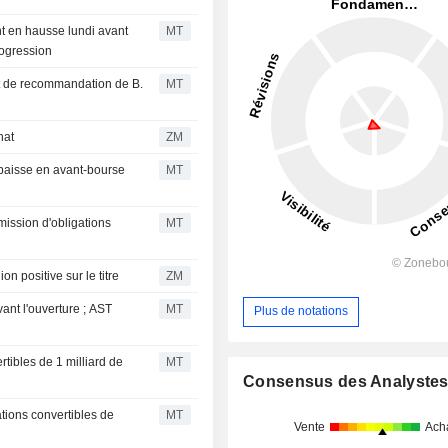
nt en hausse lundi avant
MT
rogression
t de recommandation de B.
MT
achat
ZM
a baisse en avant-bourse
MT
ission d'obligations
MT
 son opinion positive sur le titre
ZM
ant l'ouverture ; AST
MT
Plus de notations
tibles de 1 milliard de
MT
Consensus des Analyste
tions convertibles de
MT
Vente
Ach