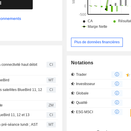
l
abonnements
Plus de données financières
Notations
 connectivité haut débit
CI
Trader
ueBird
MT
Investisseur
satellites BlueBird 11, 12
CI
Globale
Qualité
nte
ZM
ESG MSCI
eBird 11, 12 et 13
CI
n pré-séance lundi ; AST
MT