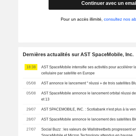
Continuer avec un emai
Pour un accès illimité,
consultez nos 
Dernières actualités sur AST SpaceMobile, Inc.
18:38
AST SpaceMobile intensifie ses activités pour accélérer la
cellulaire par satellite en Europe
05/08
AST annonce le lancement " réussi » de trois satellites Bl
05/08
AST SpaceMobile annonce le lancement orbital réussi des 
et 13
29/07
AST SPACEMOBILE, INC. : Scotiabank n'est plus à la ve
28/07
AST SpaceMobile annonce le lancement des satellites Blu
27/07
Social Buzz : les valeurs de Wallstreetbets progressent e
SpaceMobile et Micron Technology attendus en hausse