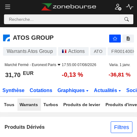
ATOS GROUP
31,70
€
-0,13 %
ATOS GROUP
Warrants Atos Group
Actions
ATO
FR001400X
Marché Fermé -
Euronext Paris
17:55:00 07/08/2026
Varia. 1 janv.
EUR
-0,13 %
31,70
-36,81 %
Synthèse
Cotations
Graphiques
Actualités
Soci
Tous
Warrants
Turbos
Produits de levier
Produits d'inv
Filtres
Produits Dérivés